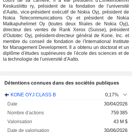
cours de sa carrière, il a été président d'Elinkeinoelmn
Keskusliitto ry, président de la fondation de l'université
d'Aalto, vice-président exécutif de Nokia Oyj, président de
Nokia Telecommunications Oy et président de Nokia
Matkapuhelimet Oy (toutes deux filiales de Nokia Oyj),
directeur des ventes de Rank Xerox (Suisse), président
d'Outotec Oyj, président-directeur général de Kone, Inc. et
membre du conseil de fondation de l'International Institute
for Management Development. Il a obtenu un doctorat et un
diplôme d'études supérieures de l'école des sciences et de
la technologie de l'université d'Aalto.
Détentions connues dans des sociétés publiques
Nombre
Date de
KONE OYJ CLASS B
0,17%
Société
Date
d'actions
Valorisation
valorisation
30/04/2026
759 385
43 M $
30/06/2026