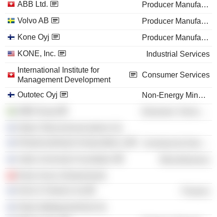
ABB Ltd.
Producer Manufacturing
Volvo AB
Producer Manufacturing
Kone Oyj
Producer Manufacturing
KONE, Inc.
Industrial Services
International Institute for
Consumer Services
Management Development
Outotec Oyj
Non-Energy Minerals
ABB Group
Electronic Technology
Nokia Telecommunications Oy
Elinkeinoelämän Keskusliitto ry
Commercial Services
Aalto University Foundation
Miscellaneous
Rank Xerox (Switzerland)
DevCo Partners Oy
Finance
Nokia Matkapuhelimet Oy