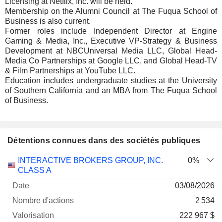
Licensing at Netflix, Inc. will be held.
Membership on the Alumni Council at The Fuqua School of
Business is also current.
Former roles include Independent Director at Engine
Gaming & Media, Inc., Executive VP-Strategy & Business
Development at NBCUniversal Media LLC, Global Head-
Media Co Partnerships at Google LLC, and Global Head-TV
& Film Partnerships at YouTube LLC.
Education includes undergraduate studies at the University
of Southern California and an MBA from The Fuqua School
of Business.
Détentions connues dans des sociétés publiques
Nombre
Date de
INTERACTIVE BROKERS GROUP, INC.
0%
Société
Date
d'actions
Valorisation
valorisation
CLASS A
03/08/2026
2 534
222 967 $