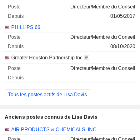
Directeur/Membre du Conseil
31/12/2025
01/05/2017
0
PHILLIPS 66
- $
30/06/2026
Directeur/Membre du Conseil
08/10/2020
Greater Houston Partnership Inc
Directeur/Membre du Conseil
-
Tous les postes actifs de Lisa Davis
Anciens postes connus de Lisa Davis
Sociétés
Poste
Fin
AIR PRODUCTS & CHEMICALS, INC.
Directeur/Membre du Conseil