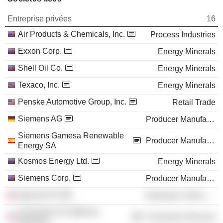
Entreprise privées
16
Air Products & Chemicals, Inc.
Process Industries
Exxon Corp.
Energy Minerals
Shell Oil Co.
Energy Minerals
Texaco, Inc.
Energy Minerals
Penske Automotive Group, Inc.
Retail Trade
Siemens AG
Producer Manufacturing
Siemens Gamesa Renewable
Producer Manufacturing
Energy SA
Kosmos Energy Ltd.
Energy Minerals
Siemens Corp.
Producer Manufacturing
Spectris Plc
Electronic Technology
University of California,
Consumer Services
Berkeley