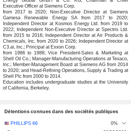
Energy Global GmbH & Co. KG; Chairman & Chief
Executive Officer at Siemens Corp.
from 2017 to 2020; Non-Executive Director at Siemens
Gamesa Renewable Energy SA from 2017 to 2020;
Independent Director at Kosmos Energy Ltd. from 2019 to
2022; Independent Non-Executive Director at Spectris Ltd.
from 2015 to 2016; Independent Director at Air Products &
Chemicals, Inc. from 2020 to 2026; Independent Director at
C3.ai, Inc.; Principal at Exxon Corp.
from 1986 to 1988; Vice President-Sales & Marketing at
Shell Oil Co.; Manager-Manufacturing Operations at Texaco,
Inc.; Member-Management Board at Siemens AG from 2014
to 2020; and Head-Refining Operations, Supply & Trading at
Shell Plc from 2000 to 2014.
Education includes undergraduate studies at the University
of California, Berkeley.
Détentions connues dans des sociétés publiques
Nombre
Date de
PHILLIPS 66
0%
Société
Date
d'actions
Valorisation
valorisation