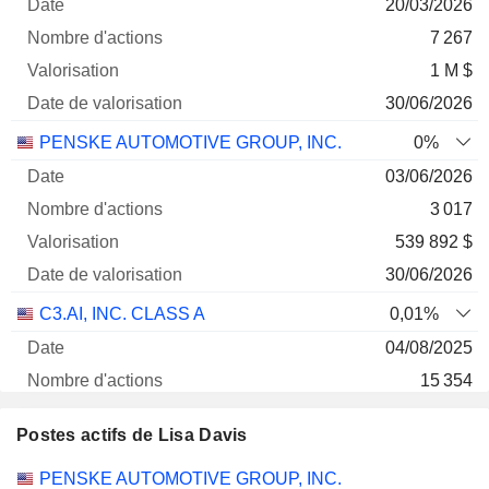
20/03/2026
7 267
1 M $
30/06/2026
PENSKE AUTOMOTIVE GROUP, INC.
0%
03/06/2026
3 017
539 892 $
30/06/2026
C3.AI, INC. CLASS A
0,01%
04/08/2025
15 354
139 568 $
Postes actifs de Lisa Davis
30/06/2026
Sociétés
Poste
Début
PENSKE AUTOMOTIVE GROUP, INC.
AIR PRODUCTS AND CHEMICALS, INC.
-.--%