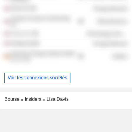
Shell Plc
Energy Minerals
Greater Houston Partnership
Miscellaneous
Inc
C3.ai, Inc.
Technology Services
Phillips 66
Energy Minerals
Siemens Energy Global GmbH
Utilities
& Co. KG
Voir les connexions sociétés
Bourse
Insiders
Lisa Davis