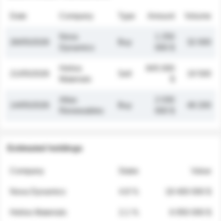
Date
Company
Type
Amount
Volume
Nova
1 250
26/05/2026
Buy
32 000
Dynamics
000 $
Helios
845 000
21/05/2026
Sell
19 500
Materials
$
Atlas
2 030
14/05/2026
Buy
48 200
Renewables
000 $
Estimated holdings
Company
Stake
Value
Nova Dynamics
4.8 %
18 400 000 $
Helios Materials
2.1 %
6 950 000 $