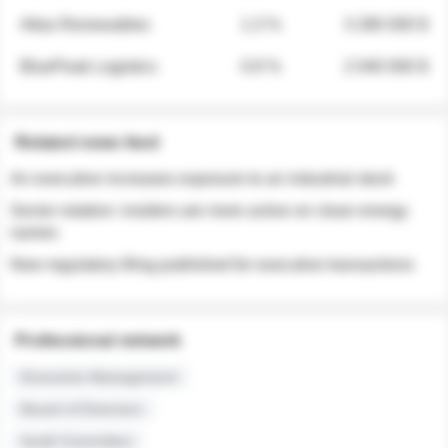
Atlas Renewables
1.3 %
3 280 000 $
BluePeak Logistics
0.9 %
2 040 000 $
Related news feed
An executive increases exposure to an industrial stock
Sector rotation: insiders are more active on clean energy
names
New regulatory filing published for executive transactions
Professional network
Executive Management
Board of Directors
Audit Committee