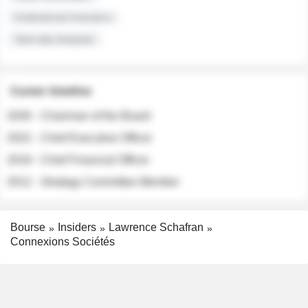
Institutional Investors
Sell-side Analysts
Career timeline
2026 - Chairman of the Board
2022 - Chief Executive Officer
2018 - Chief Financial Officer
2012 - Strategy Committee Member
Bourse
Insiders
Lawrence Schafran
Connexions Sociétés