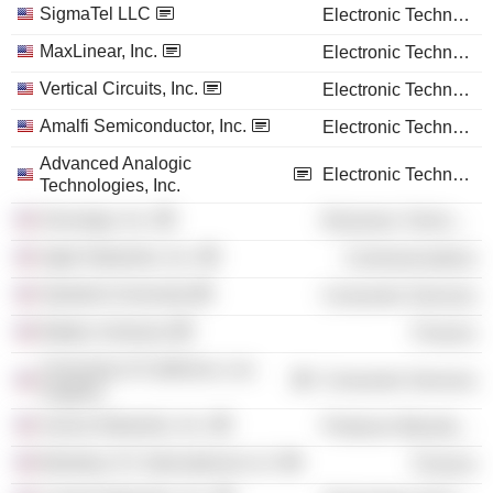
SigmaTel LLC
Electronic Technology
MaxLinear, Inc.
Electronic Technology
Vertical Circuits, Inc.
Electronic Technology
Amalfi Semiconductor, Inc.
Electronic Technology
Advanced Analogic
Electronic Technology
Technologies, Inc.
Zenverge, Inc.
Electronic Technology
Agito Networks, Inc.
Communications
Stanford University
Consumer Services
Battery Ventures
Finance
University of California, Los
Consumer Services
Angeles
Aurora Networks, Inc.
Producer Manufacturing
Berkeley VC International LLC
Finance