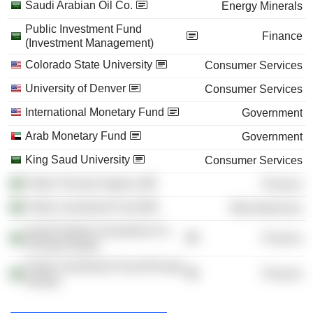
Saudi Arabian Oil Co.
Energy Minerals
Public Investment Fund
Finance
(Investment Management)
Colorado State University
Consumer Services
University of Denver
Consumer Services
International Monetary Fund
Government
Arab Monetary Fund
Government
King Saud University
Consumer Services
Public Pension Agency
Finance
Public Investment Fund
Miscellaneous
Saudi Arabian Investment Co
Finance
/Private Equity/
Public Investment Fund (Private
Finance
Equity)