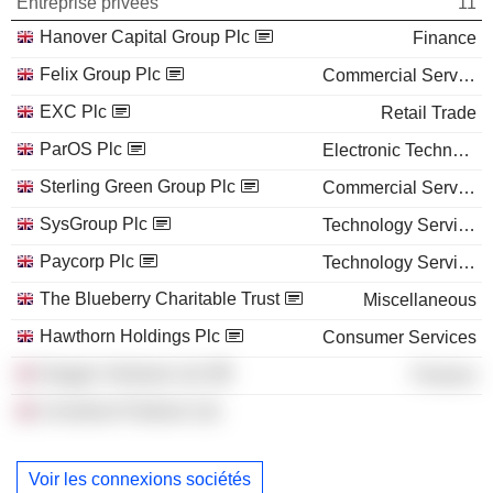
Entreprise privées
11
Hanover Capital Group Plc
Finance
Felix Group Plc
Commercial Services
EXC Plc
Retail Trade
ParOS Plc
Electronic Technology
Sterling Green Group Plc
Commercial Services
SysGroup Plc
Technology Services
Paycorp Plc
Technology Services
The Blueberry Charitable Trust
Miscellaneous
Hawthorn Holdings Plc
Consumer Services
Oxygen Ventures Ltd.
Finance
Consilium Partners Ltd.
Voir les connexions sociétés