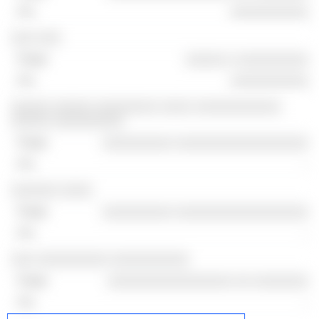
░░░░░░░░░░
░░░ ░░░
░░░░░ ░ ░░░░░░░░░
░░░░░░░░░░
░░░░░ ░░░░░ ░░░░░░░░ ░░░░ ░░░░░░░░░░░
░░░░░ ░░░░░░░░░
░░░░░░░░░ ░░░░░░░░░░░░░░░░░
-
░░░░░░ ░░░░
░░░░░░░░░ ░░░░░░░░░░░░░░░░░
-
░░░ ░░░░░░░░░ ░░░░░░░░░░
░░░░░░░░░░░░░░░░ ░░ ░░░░░░░
-