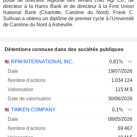
poste de directeur régional des ventes chez Agr Co., de
directeur à la Harris Bank et de directeur à la First Union
National Bank (Charlotte, Caroline du Nord). Frank C.
Sullivan a obtenu un diplôme de premier cycle à l'Université
de Caroline du Nord à Asheville.
Détentions connues dans des sociétés publiques
Nombre
Date de
RPM INTERNATIONAL INC.
0,81%
Société
Date
d'actions
Valorisation
valorisation
19/07/2026
1 034 124
115 M $
30/06/2026
TIMKEN COMPANY
0,1%
08/05/2026
69 467