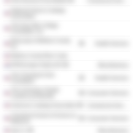
Ohio Business Roundtable
Commercial Services
National Paint & Coatings
Association
The Army War College
Foundation, Inc.
Bluecoats of Medina County,
Health Services
Inc.
Medina County Blue Coats
RPM Europe Holdco BV
Miscellaneous
The Cleveland Clinic
Health Services
Foundation
The University of North
Consumer Services
Carolina at Asheville
American Coatings Association
Commercial Services
Cleveland School of Science &
Consumer Services
Medicine
Agr Co.
Miscellaneous