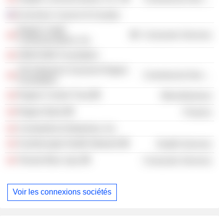
Economic Council of Canada
Rogers Cable
Consumer Services
Communications, Inc.
ONEXONE Foundation
The Edward & Suzanne Rogers
Commercial Services
Foundation
Rogers Control Trust
Miscellaneous
Rogers Bank
Finance
Constantine Enterprises, Inc.
Scarborough Health Network
Health Services
Toronto Blue Jays
Consumer Services
Voir les connexions sociétés