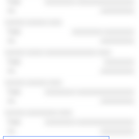
░░░░░░░░░ ░░░░░░░░░░░░░░░░░
░░░░░░░░░░
░░░░░░ ░░░░░░ ░░░░
░░░░░░░░░ ░░░░░░░░░
░░░░░░░░░░
░░░░░░ ░░░░░ ░░░░░░░░░░░░░░░ ░░░░
░░░░░░░░░
░░░░░░░░░░
░░░░░░ ░░░░░░ ░░░░
░░░░░░░░░ ░░░░░░░░░░░░░░░░░
░░░░░░░░░░
░░░░░░ ░░░░░░░░░ ░░░░
░░░░░░░░░ ░░░░░░░░░░░░░░░░░
░░░░░░░░░░