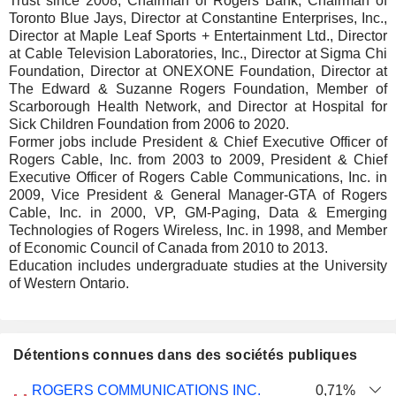
Trust since 2008, Chairman of Rogers Bank, Chairman of
Toronto Blue Jays, Director at Constantine Enterprises, Inc.,
Director at Maple Leaf Sports + Entertainment Ltd., Director
at Cable Television Laboratories, Inc., Director at Sigma Chi
Foundation, Director at ONEXONE Foundation, Director at
The Edward & Suzanne Rogers Foundation, Member of
Scarborough Health Network, and Director at Hospital for
Sick Children Foundation from 2006 to 2020.
Former jobs include President & Chief Executive Officer of
Rogers Cable, Inc. from 2003 to 2009, President & Chief
Executive Officer of Rogers Cable Communications, Inc. in
2009, Vice President & General Manager-GTA of Rogers
Cable, Inc. in 2000, VP, GM-Paging, Data & Emerging
Technologies of Rogers Wireless, Inc. in 1998, and Member
of Economic Council of Canada from 2010 to 2013.
Education includes undergraduate studies at the University
of Western Ontario.
Détentions connues dans des sociétés publiques
Nombre
Date de
ROGERS COMMUNICATIONS INC.
0,71%