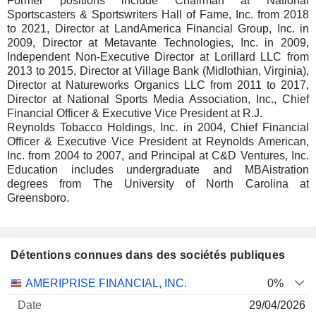
Former positions include Chairman at National
Sportscasters & Sportswriters Hall of Fame, Inc. from 2018
to 2021, Director at LandAmerica Financial Group, Inc. in
2009, Director at Metavante Technologies, Inc. in 2009,
Independent Non-Executive Director at Lorillard LLC from
2013 to 2015, Director at Village Bank (Midlothian, Virginia),
Director at Natureworks Organics LLC from 2011 to 2017,
Director at National Sports Media Association, Inc., Chief
Financial Officer & Executive Vice President at R.J.
Reynolds Tobacco Holdings, Inc. in 2004, Chief Financial
Officer & Executive Vice President at Reynolds American,
Inc. from 2004 to 2007, and Principal at C&D Ventures, Inc.
Education includes undergraduate and MBAistration
degrees from The University of North Carolina at
Greensboro.
Détentions connues dans des sociétés publiques
Nombre
Date de
AMERIPRISE FINANCIAL, INC.
0%
Société
Date
d'actions
Valorisation
valorisation
29/04/2026