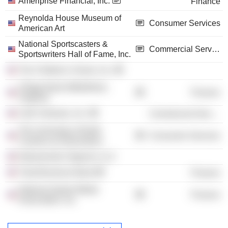
Ameriprise Financial, Inc.
Finance
Reynolda House Museum of
Consumer Services
American Art
National Sportscasters &
Commercial Services
Sportswriters Hall of Fame, Inc.
The Children's Home, Inc.
Village Bank (Midlothian,
Finance
Virginia)
C&D Ventures, Inc.
Commercial Services
The University of North
Consumer Services
Carolina at Greensboro
Natureworks Organics LLC
Triad Business Bank
Finance
National Sports Media
Finance
Association, Inc.