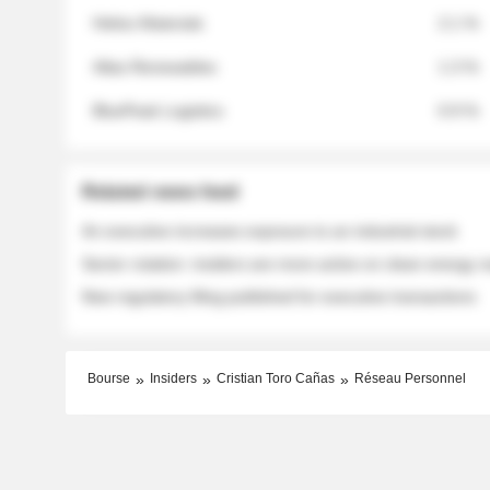
Helios Materials
2.1 %
Atlas Renewables
1.3 %
BluePeak Logistics
0.9 %
Related news feed
An executive increases exposure to an industrial stock
Sector rotation: insiders are more active on clean energy
New regulatory filing published for executive transactions
Bourse
Insiders
Cristian Toro Cañas
Réseau Personnel