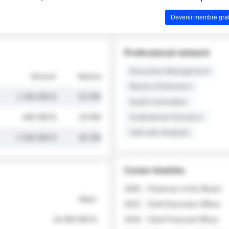
Devenir membre grat
Professional network
Executive Management
Amount
Volume
Board of Directors
1 250 000 $
32 000
Audit Committee
845 000 $
19 500
Institutional Investors
Sell-side Analysts
2 030 000 $
48 200
Career timeline
2026 - Chairman of the Board
Value
2022 - Chief Executive Officer
18 400 000 $
2018 - Chief Financial Officer