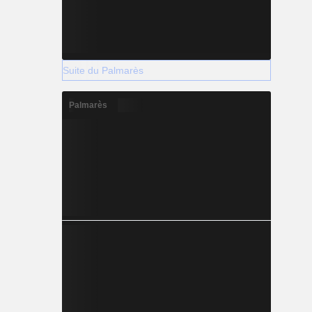
Suite du Palmarès
Palmarès