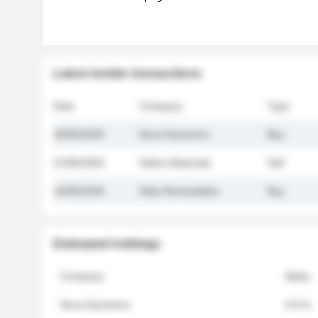
Latest insider transactions
Date
Company
Type
26/05/2026
Nova Dynamics
Buy
21/05/2026
Helios Materials
Sell
14/05/2026
Atlas Renewables
Buy
Estimated holdings
Company
Stake
Nova Dynamics
4.8 %