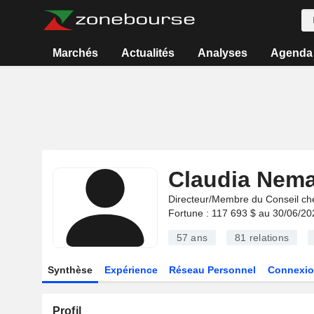
Marchés
Actualités
Analyses
Agenda
Claudia Nema
Directeur/Membre du Conseil ch
Fortune : 117 693 $ au 30/06/20
57 ans
81
relations
Synthèse
Expérience
Réseau Personnel
Connexio
Profil