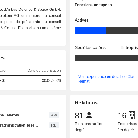
Fonctions occupées
 et d'Airbus Defence & Space GmbH,
e Telekom AG et membre du conseil
Actives
 le poste de présidente du conseil
 & Co, Inc. Elle a obtenu un diplôme
Sociétés cotées
Entrepri
es
ation
Date de valorisation
Voir l'expérience en détail de Claud
3 $
30/06/2026
Nemat
Relations
81
16
che Telekom
AW
Relations au 1er
Entreprises 
ABB annonce des changements au sein de son conseil d'administration, le représentant de Cevian se retire
RE
degré
1er degré