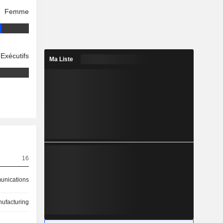
Femme
Exécutifs
Ma Liste
16
nications
ufacturing