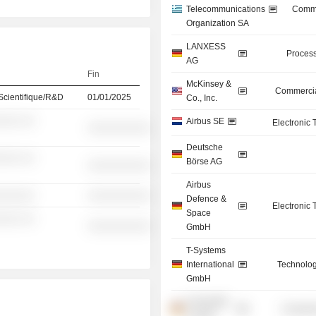
Telecommunications
Commu
Organization SA
LANXESS
Process
AG
Fin
McKinsey &
Commercia
Scientifique/R&D
01/01/2025
Co., Inc.
░░░ ░░
Airbus SE
Electronic
░░░░░░░░░░
Deutsche
░░░ ░░
Börse AG
░░░░░░░░░░
Airbus
░░░░░░
░░░░░░░░░░
Defence &
Electronic
Space
░░░ ░░
░░░░░░░░░░
GmbH
T-Systems
International
Technolog
GmbH
Universität
Consume