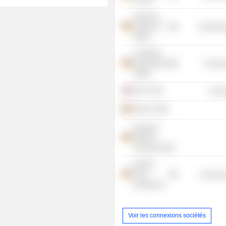
zu Köln
Deutsche
Telekom IT
Technolog
GmbH
LANXESS
Deutschland
Process
GmbH
EE Ltd.
Commu
Buyin SA
Deutsche
Telekom
Security GmbH
Daimler
Truck
Consumer
Holding AG
Voir les connexions sociétés