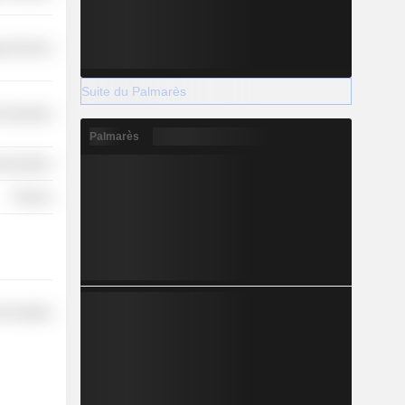
y Services
Suite du Palmarès
 Industries
Palmarès
nications
Finance
 Durables