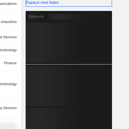
Espace mes listes
nications
Palmarès
 Industries
l Services
 Technology
Finance
 Technology
y Services
r Services