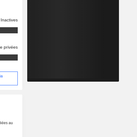
Inactives
se privées
ia
liées au