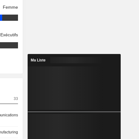
Femme
Exécutifs
Ma Liste
33
nications
ufacturing