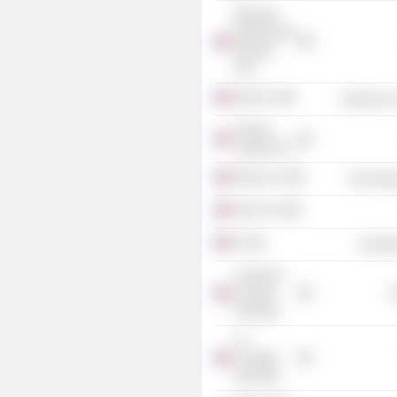
Meridiam
Infrastructure
Partners
SAS
Eldim SA
Electronic
Tikehau
Capital SCA
Believe SA
Technolog
Neoen SA
Pri
Industr
Comité de
l’énergie
G
Atomique
Co-
Courtage
Nucléaire