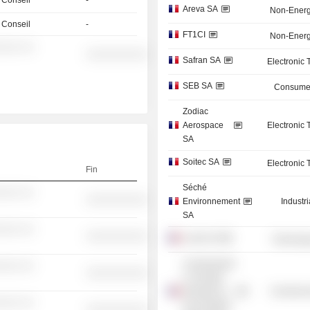
 Conseil
-
Areva SA
Non-Energ
 Conseil
-
FT1CI
Non-Energ
░░░ ░░
░░░░░░░░░░
Safran SA
Electronic
SEB SA
Consumer
Zodiac
Aerospace
Electronic
SA
Soitec SA
Electronic
Fin
Séché
░░░ ░░
░░░░░░░░░░
Environnement
Industr
SA
░░░ ░░
░░░░░░░░░░
Lectra SA
Technolog
Commissariat
░░░ ░░
░░░░░░░░░░
à l´énergie
atomique et
Commercia
░░░ ░░
aux énergies
░░░░░░░░░░