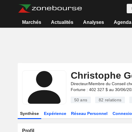
Marchés
Actualités
Analyses
Agenda
Christophe G
Directeur/Membre du Conseil ch
Fortune : 402 327 $ au 30/06/2
50 ans
82
relations
Synthèse
Expérience
Réseau Personnel
Connexio
Profil