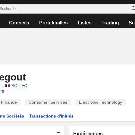
Conseils
Portefeuilles
Listes
Trading
Sc
egout
ez
SOITEC
026
Finance
Consumer Services
Electronic Technology
ns Sociétés
Transactions d'initiés
Expériences