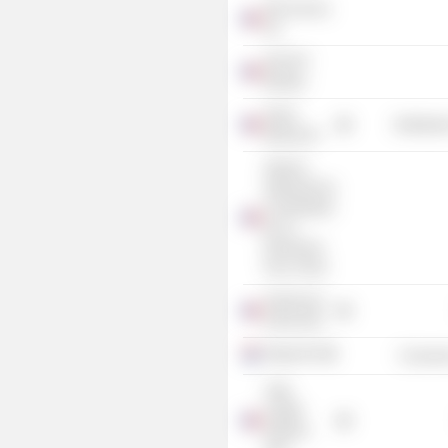
GIP sources
HA
GIP DFT
Minatec
Orano
Distributi
Mining SA
Alliance
Nationale De
Coordination
De La
Recherche
Pour L'Ener
Supernova
Invest SAS
Allego BV
Consume
Yotta
Capital
Partners