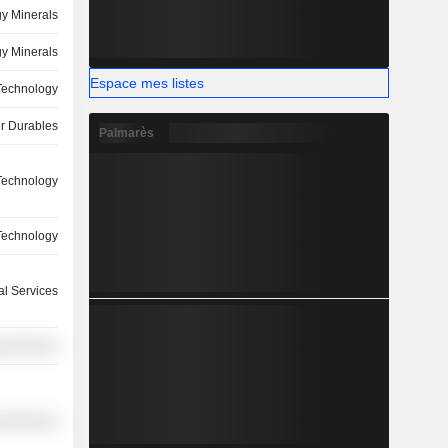
y Minerals
y Minerals
Espace mes listes
 Technology
 Durables
Palmarès
 Technology
 Technology
ial Services
y Services
l Services