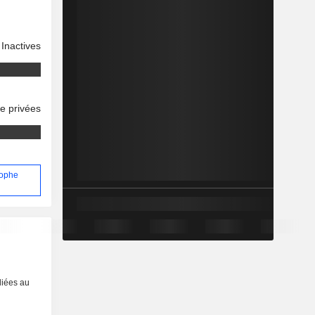
Inactives
se privées
tophe
liées au