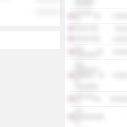
Alternatives
░░░░░░░░░░
Elior Group
Consume
SA
Arkema SA
Process
Sciences Po
Consume
Ecole
Consume
Polytechnique
Ecole
Nationale de la
Statistique &
Consume
de
l'Administration
Orano Cycle
Non-Energ
SA
CEA
Investissement
SA