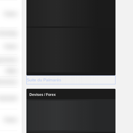
Finance
 Technology
Finance
y Services
Utilities
Suite du Palmarès
ial Services
Devises / Forex
overnment
Finance