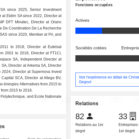
Fonctions occupées
 SA since 2025, Senior Investment
r at Eldim SA since 2022, Director at
Actives
GIP DFT Minatec, Director at Orano
ale De Coordination De La Recherche
s SAS since 2020, Member at Pri, and
011 to 2018, Director at Eutelsat
Sociétés cotées
Entrepri
om 2001 to 2018, Director at FT1CI,
rospace SA, Independent Director at
 SA, Director at Arkema SA, Director
 2024, Director at Supernova Invest
Voir l'expérience en détail de Chris
 Capital SCA, Director at Allego BV,
Gegout
x énergies Alternatives from 2015 to
 from 2015 to 2018.
 Polytechnique, and Ecole Nationale
Relations
82
33
Relations au 1er
Entreprises 
es
degré
1er degré