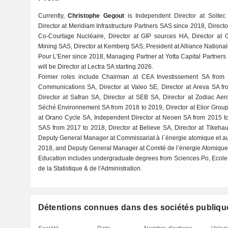
Currently,
Christophe Gegout
is Independent Director at Soitec
Director at Meridiam Infrastructure Partners SAS since 2018, Directo
Co-Courtage Nucléaire, Director at GIP sources HA, Director at 
Mining SAS, Director at Kemberg SAS, President at Alliance Nation
Pour L'Ener since 2018, Managing Partner at Yotta Capital Partner
will be Director at Lectra SA starting 2026.
Former roles include Chairman at CEA Investissement SA from 2
Communications SA, Director at Valeo SE, Director at Areva SA fr
Director at Safran SA, Director at SEB SA, Director at Zodiac Ae
Séché Environnement SA from 2018 to 2019, Director at Elior Group
at Orano Cycle SA, Independent Director at Neoen SA from 2015 to
SAS from 2017 to 2018, Director at Believe SA, Director at Tikehau
Deputy General Manager at Commissariat à l´énergie atomique et au
2018, and Deputy General Manager at Comité de l’énergie Atomique
Education includes undergraduate degrees from Sciences Po, Ecole
de la Statistique & de l'Administration.
Détentions connues dans des sociétés publiqu