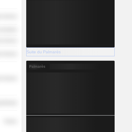
r Services
 Industries
r Services
Suite du Palmarès
r Services
Palmarès
r Services
y Minerals
Finance