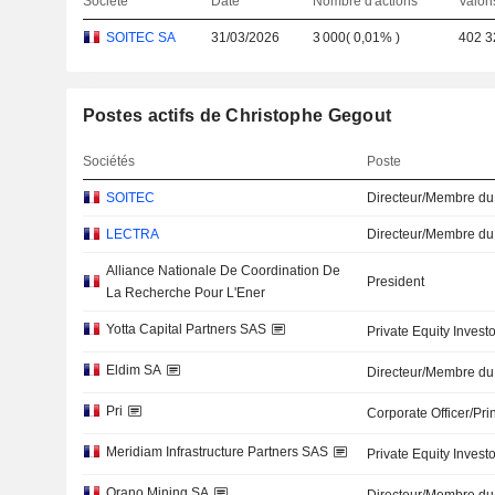
Société
Date
Nombre d'actions
Valori
SOITEC SA
31/03/2026
3 000
(
0,01%
)
402 3
Postes actifs de Christophe Gegout
Sociétés
Poste
SOITEC
Directeur/Membre du
LECTRA
Directeur/Membre du
Alliance Nationale De Coordination De
President
La Recherche Pour L'Ener
Yotta Capital Partners SAS
Private Equity Investo
Eldim SA
Directeur/Membre du
Pri
Corporate Officer/Pri
Meridiam Infrastructure Partners SAS
Private Equity Investo
Orano Mining SA