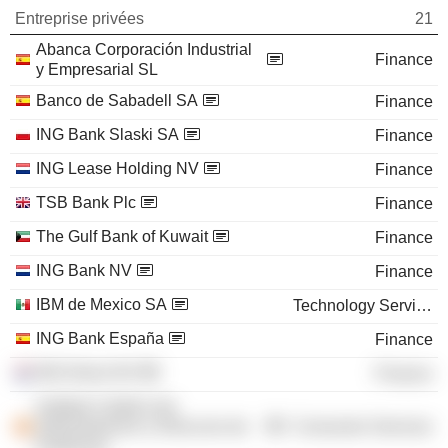
Entreprise privées
21
Abanca Corporación Industrial
Finance
y Empresarial SL
Banco de Sabadell SA
Finance
ING Bank Slaski SA
Finance
ING Lease Holding NV
Finance
TSB Bank Plc
Finance
The Gulf Bank of Kuwait
Finance
ING Bank NV
Finance
IBM de Mexico SA
Technology Services
ING Bank España
Finance
ING Direct NV
Finance
Instituto Catolico de
Administracion y Direccion de
Consumer Services
Empresas