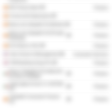
ING Group Spain
Finance
Círculo de Empresarios
Banco de Sabadell SA (Broker)
Finance
Banco de Sabadell SA (Private
Finance
Banking)
EVO Banco SAU
Finance
Yale School of Management
Consumer Services
TSB Banking Group Plc
Finance
Banco Sabadell SA Institución
Finance
de Banca Múltiple
SabCapital SA de CV SOFOM
Finance
ER
Sabadell Consumer Finance
Finance
SA