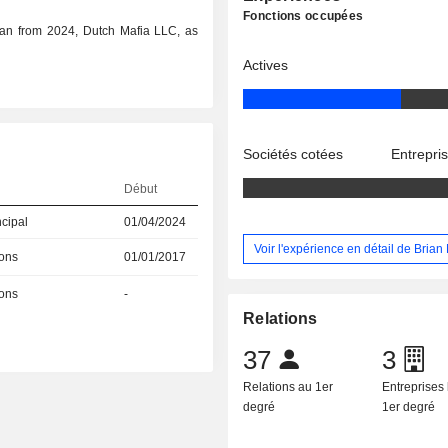
Fonctions occupées
man from 2024, Dutch Mafia LLC, as
Actives
Sociétés cotées
Entrepri
Début
ncipal
01/04/2024
Voir l'expérience en détail de Bria
ions
01/01/2017
ions
-
Relations
37
3
Relations au 1er
Entreprises 
degré
1er degré