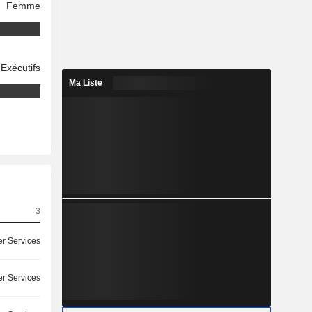
Femme
Exécutifs
Ma Liste
3
r Services
r Services