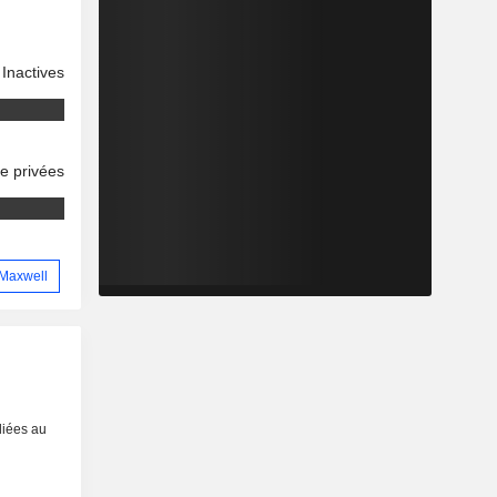
Inactives
se privées
n Maxwell
liées au