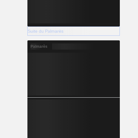
Suite du Palmarès
Palmarès