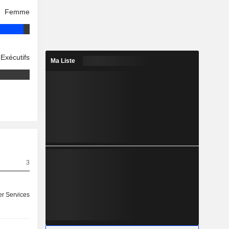
Femme
Exécutifs
Ma Liste
3
r Services