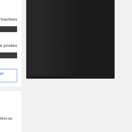
Inactives
se privées
nya
liées au