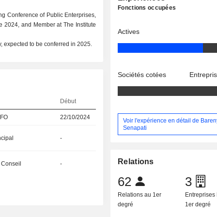
Fonctions occupées
ing Conference of Public Enterprises,
nce 2024, and Member at The Institute
Actives
, expected to be conferred in 2025.
Sociétés cotées
Entrepri
Début
CFO
22/10/2024
Voir l'expérience en détail de Bare
Senapati
ncipal
-
Relations
 Conseil
-
62
3
Relations au 1er
Entreprises 
degré
1er degré