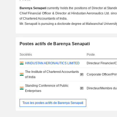
Barenya Senapati
currently holds the positions of Director at Stand
Chief Financial Officer & Director at Hindustan Aeronautics Ltd. si
of Chartered Accountants of India.
Mr. Senapati is pursuing a doctorate degree at Malwanchal University
Postes actifs de Barenya Senapati
Sociétés
Poste
HINDUSTAN AERONAUTICS LIMITED
Directeur Financier/
The Institute of Chartered Accountants
Corporate Officer/Pri
of India
Standing Conference of Public
Directeur/Membre du
Enterprises
Tous les postes actifs de Barenya Senapati