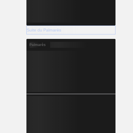
Suite du Palmarès
Palmarès