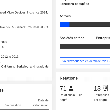
Fonctions occupées
nced Micro Devices, Inc. since 2024.
Actives
ecutive VP & General Counsel at CA
Sociétés cotées
Entrepri
 2007.
016.
 2012 to 2013.
Voir l'expérience en détail de Ava 
.
 California, Berkeley and graduate
Relations
71
13
es
Relations au 1er
Entreprises 
degré
1er degré
Date de
Valorisation
valorisation