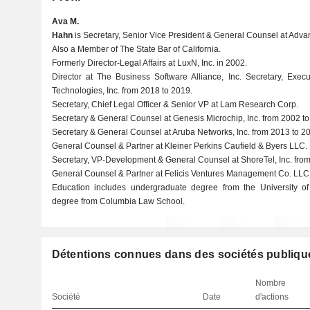
Ava M.
Hahn
is Secretary, Senior Vice President & General Counsel at Adva
Also a Member of The State Bar of California.
Formerly Director-Legal Affairs at LuxN, Inc. in 2002.
Director at The Business Software Alliance, Inc. Secretary, Ex
Technologies, Inc. from 2018 to 2019.
Secretary, Chief Legal Officer & Senior VP at Lam Research Corp.
Secretary & General Counsel at Genesis Microchip, Inc. from 2002 to
Secretary & General Counsel at Aruba Networks, Inc. from 2013 to 2
General Counsel & Partner at Kleiner Perkins Caufield & Byers LLC.
Secretary, VP-Development & General Counsel at ShoreTel, Inc. from
General Counsel & Partner at Felicis Ventures Management Co. LLC
Education includes undergraduate degree from the University of
degree from Columbia Law School.
Détentions connues dans des sociétés publiqu
Nombre
Société
Date
d'actions