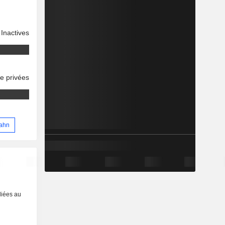
Inactives
se privées
Hahn
liées au