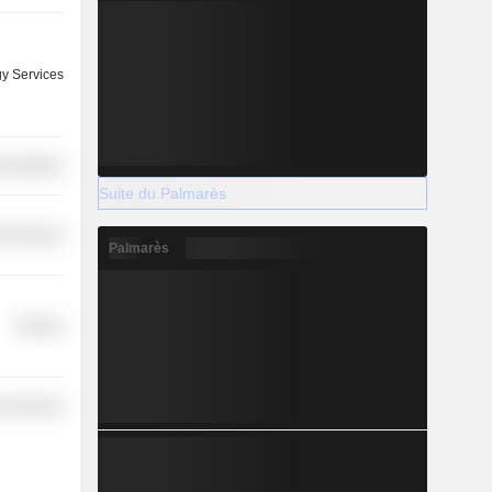
y Services
nications
Suite du Palmarès
l Services
Palmarès
Finance
r Services