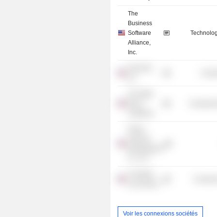
The
Business
Software
Technolog
Alliance,
Inc.
ShoreTel,
Commu
Inc.
The State
Bar of
Commercia
California
Felicis
Ventures
Management
Co. LLC
Columbia
Consume
Law School
Voir les connexions sociétés