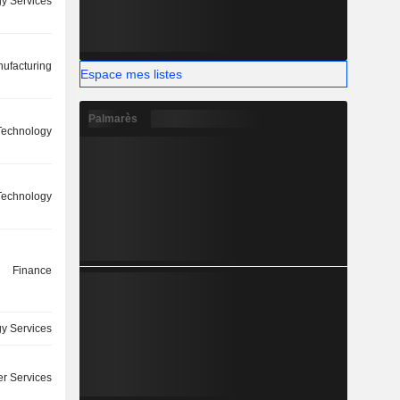
y Services
ufacturing
Espace mes listes
Palmarès
 Technology
 Technology
Finance
y Services
r Services