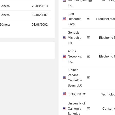
Technologies,
Technolog
Inc.
 Général
28/03/2013
Lam
 Général
12/06/2007
Research
Producer Man
Corp.
 Général
01/08/2002
Genesis
Microchip,
Electronic
Inc.
Aruba
Networks,
Electronic
Inc.
Kleiner
Perkins
Caufield &
Byers LLC
LuxN, Inc.
Technolog
University of
California,
Consume
Berkeley