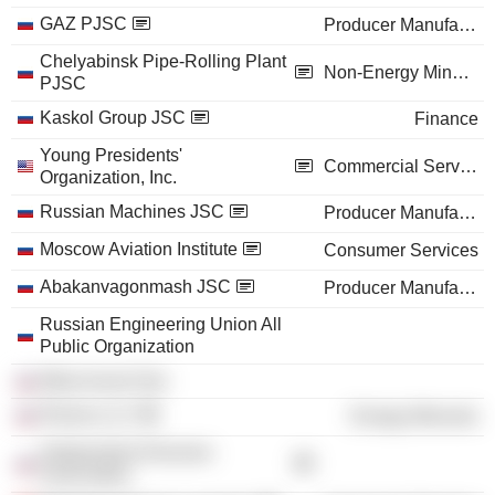
GAZ PJSC
Producer Manufacturing
Chelyabinsk Pipe-Rolling Plant
Non-Energy Minerals
PJSC
Kaskol Group JSC
Finance
Young Presidents'
Commercial Services
Organization, Inc.
Russian Machines JSC
Producer Manufacturing
Moscow Aviation Institute
Consumer Services
Abakanvagonmash JSC
Producer Manufacturing
Russian Engineering Union All
Public Organization
Meta-Invest Ooo
Rimera LLC
Energy Minerals
Independent Directors
Association