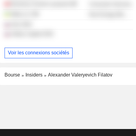
Business School Lausanne
Consumer Services
Meta LLC
Non-Energy Minerals
Oris OOO
Arkley Capital OOO
Voir les connexions sociétés
Bourse
Insiders
Alexander Valeryevich Filatov