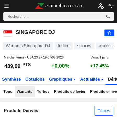
SINGAPORE DJ
489,99
PTS
+0,00%
SINGAPORE DJ
Warrants Singapore DJ
Indice
SGDOW
XC000697
Marché Fermé - USA
23:27:19 07/08/2026
Varia. 1 janv.
PTS
+0,00%
489,99
+17,45%
Synthèse
Cotations
Graphiques
Actualités
Déri
Tous
Warrants
Turbos
Produits de levier
Produits d'inv
Filtres
Produits Dérivés