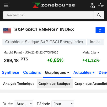
S&P GSCI ENERGY INDEX
289,48
PTS
+0,85%
S&P GSCI ENERGY INDEX
Graphique Statique S&P GSCI Energy Index
Indice
Marché Fermé - USA
21:43:22 07/08/2026
Varia. 1 janv.
PTS
+0,85%
289,48
+41,32%
Synthèse
Cotations
Graphiques
Actualités
Déri
Analyse Technique
Graphique Statique
Graphique Actualit
Durée
Période