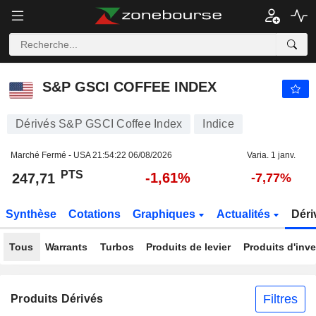
S&P GSCI COFFEE INDEX
247,71
PTS
-1,61%
S&P GSCI COFFEE INDEX
Dérivés S&P GSCI Coffee Index
Indice
Marché Fermé - USA
21:54:22 06/08/2026
Varia. 1 janv.
PTS
-1,61%
247,71
-7,77%
Synthèse
Cotations
Graphiques
Actualités
Déri
Tous
Warrants
Turbos
Produits de levier
Produits d'inv
Filtres
Produits Dérivés