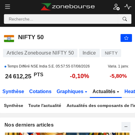
NIFTY 50
24 612,15
PTS
-0,10%
NIFTY 50
Articles Zonebourse NIFTY 50
Indice
NIFTY
Temps Différé NSE India S.E.
05:57:55 07/08/2026
Varia. 1 janv.
PTS
-0,10%
24 612,25
-5,80%
Synthèse
Cotations
Graphiques
Actualités
Hea
Synthèse
Toute l'actualité
Actualités des composants de l'i
Nos derniers articles