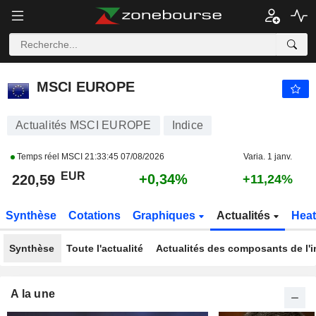
MSCI EUROPE
220,59
€
+0,34%
MSCI EUROPE
Actualités MSCI EUROPE
Indice
Temps réel MSCI
21:33:45 07/08/2026
Varia. 1 janv.
EUR
+0,34%
220,59
+11,24%
Synthèse
Cotations
Graphiques
Actualités
Hea
Synthèse
Toute l'actualité
Actualités des composants de l'i
A la une