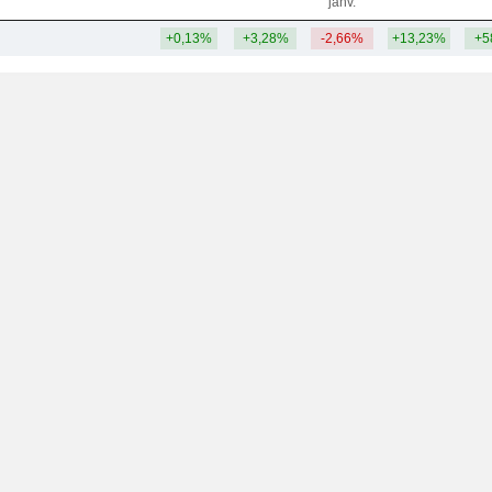
janv.
+0,13%
+3,28%
-2,66%
+13,23%
+5