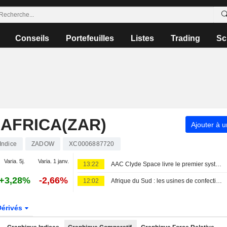
Conseils
Portefeuilles
Listes
Trading
Sc
AFRICA(ZAR)
Ajouter à u
Indice
ZADOW
XC0006887720
Varia. 5j.
Varia. 1 janv.
13:22
AAC Clyde Space livre le premier système de réception de pré-série pour le télescope SKA en Afrique du Sud
+3,28%
-2,66%
12:02
Afrique du Sud : les usines de confection à la peine après la fuite des travailleurs migrants
Dérivés