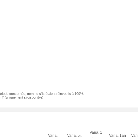
ériode concernée, comme s'ils étaient réinvestis à 100%.
n" (uniquement si disponible)
Varia. 1
Varia.
Varia. 5j.
Varia. 1an
Var