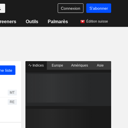
Connexion
S'abonner
reeners
Outils
Palmarès
Édition suisse
Indices
Europe
Amériques
Asie
ne liste
MT
RE