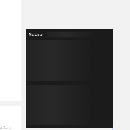
Ma Liste
ia. 5ans
Capi.
CT
MT
LT