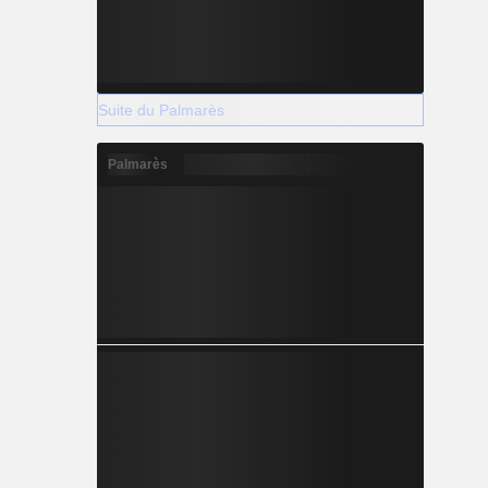
Suite du Palmarès
Palmarès