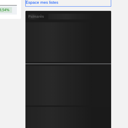
Espace mes listes
8,54%
-
Palmarès