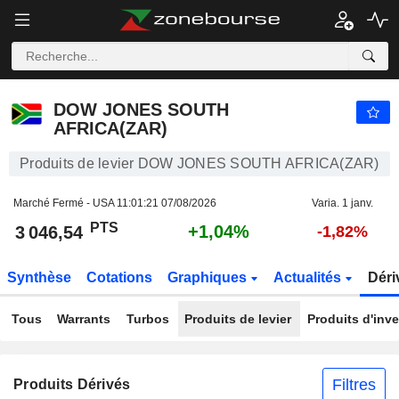
DOW JONES SOUTH AFRICA(ZAR)
3 046,54
PTS
+1,04%
DOW JONES SOUTH
AFRICA(ZAR)
Produits de levier DOW JONES SOUTH AFRICA(ZAR)
Marché Fermé - USA
11:01:21 07/08/2026
Varia. 1 janv.
PTS
+1,04%
3 046,54
-1,82%
Synthèse
Cotations
Graphiques
Actualités
Déri
Tous
Warrants
Turbos
Produits de levier
Produits d'inv
Filtres
Produits Dérivés