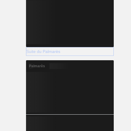
Suite du Palmarès
Palmarès