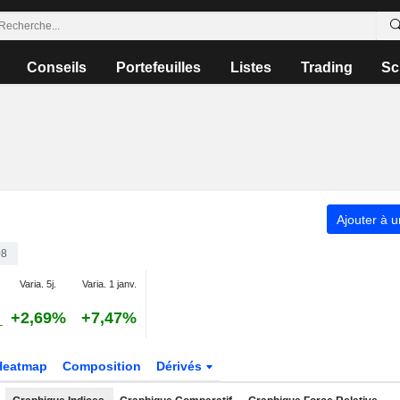
Conseils
Portefeuilles
Listes
Trading
Sc
Ajouter à u
08
Varia. 5j.
Varia. 1 janv.
+2,69%
+7,47%
Heatmap
Composition
Dérivés