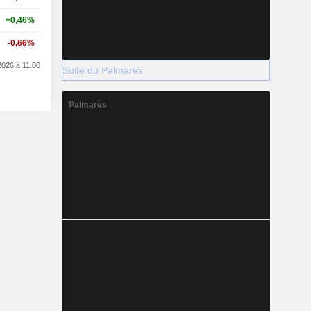
+0,46%
-0,66%
2026 à 11:00
Suite du Palmarès
Palmarès