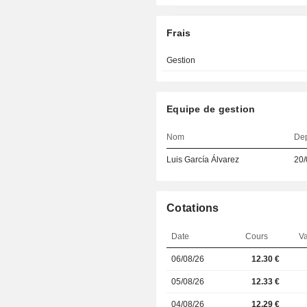
Frais
Gestion
Equipe de gestion
Nom
De
Luis García Álvarez
20/
Cotations
Date
Cours
Va
06/08/26
12.30 €
05/08/26
12.33 €
04/08/26
12.29 €