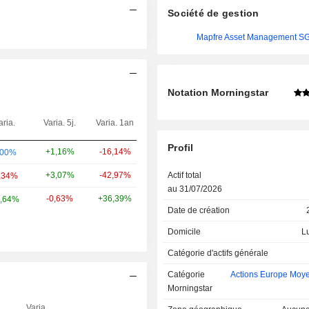
Société de gestion
Mapfre Asset Management SG
Notation Morningstar
aria.
Varia. 5j.
Varia. 1an
Poids
Profil
+1,16%
-16,14%
5,82%
,00%
+3,07%
-42,97%
5,27%
Actif total
,34%
au 31/07/2026
-0,63%
+36,39%
4,98%
,64%
Date de création
Domicile
L
Catégorie d'actifs générale
Catégorie
Actions Europe Moy
Morningstar
1
Varia.