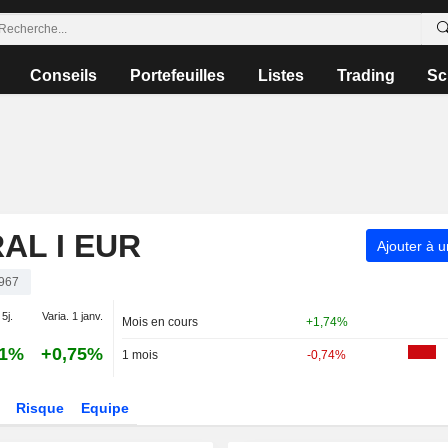
Conseils
Portefeuilles
Listes
Trading
Sc
AL I EUR
Ajouter à u
967
 5j.
Varia. 1 janv.
Mois en cours
+1,74%
81%
+0,75%
1 mois
-0,74%
Risque
Equipe