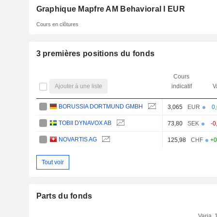
Graphique Mapfre AM Behavioral I EUR
Cours en clôtures
3 premières positions du fonds
Cours
Ajouter à une liste
indicatif
V
BORUSSIA DORTMUND GMBH
3,065
EUR
0
TOBII DYNAVOX AB
73,80
SEK
-0
NOVARTIS AG
125,98
CHF
+0
Tout voir
Parts du fonds
Varia. 