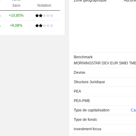
Zone géographique
Aucune 
3ans
Notation
%
+10,85%
%
+9,08%
Benchmark
MORNINGSTAR DEV EUR SMID TM
Devise
Structure Juridique
PEA
PEA-PME
Type de capitalisation
Cap
Type de fonds
investment focus