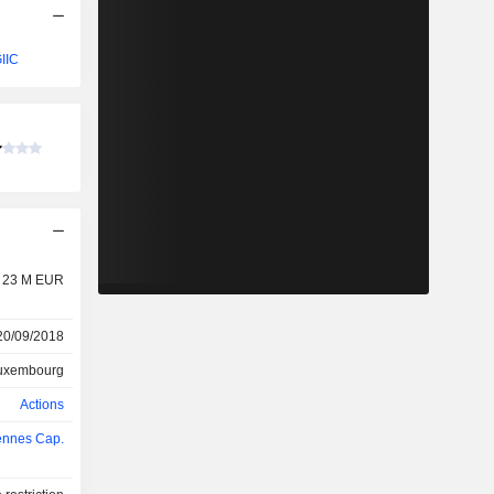
IIC
23 M EUR
20/09/2018
uxembourg
Actions
ennes Cap.