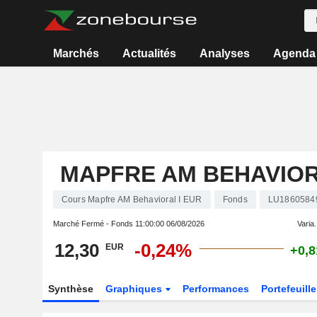
Marchés
Actualités
Analyses
Agenda
MAPFRE AM BEHAVIOR
Cours Mapfre AM Behavioral I EUR
Fonds
LU1860584
Marché Fermé - Fonds
11:00:00 06/08/2026
Varia.
12,30
-0,24%
EUR
+0,
Synthèse
Graphiques
Performances
Portefeuille