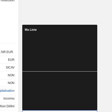
restriction
Ma Liste
E NR EUR
EUR
SICAV
NON
NON
italisation
inconnu
Non Défini