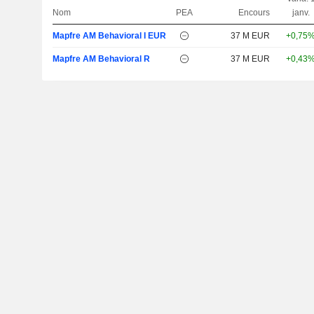
Nom
PEA
Encours
janv.
Mapfre AM Behavioral I EUR
37 M EUR
+0,75
Mapfre AM Behavioral R
37 M EUR
+0,43