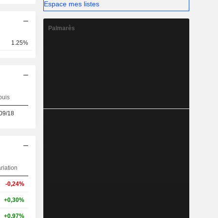
Espace mes listes
Palmarès
1.25%
puis
09/18
riation
-0,24%
+0,30%
+0,97%