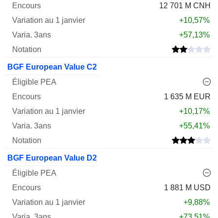
12 701 M CNH
+10,57%
+57,13%
BGF European Value C2
1 635 M EUR
+10,17%
+55,41%
BGF European Value D2
1 881 M USD
+9,88%
+73,51%