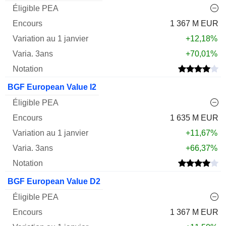
1 367 M EUR
+12,18%
+70,01%
BGF European Value I2
1 635 M EUR
+11,67%
+66,37%
BGF European Value D2
1 367 M EUR