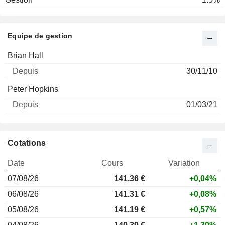
Equipe de gestion
Nom
Depuis
Brian Hall
30/11/10
Peter Hopkins
01/03/21
Cotations
Date
Cours
Variation
07/08/26
141.36 €
+0,04%
06/08/26
141.31 €
+0,08%
05/08/26
141.19 €
+0,57%