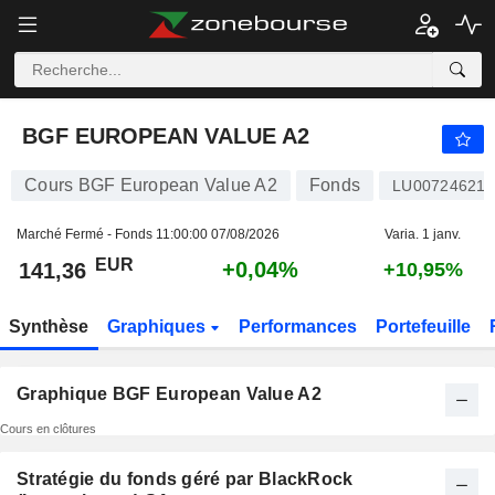
BGF EUROPEAN VALUE A2
141,36
€
+0,04%
BGF EUROPEAN VALUE A2
Cours BGF European Value A2
Fonds
LU007246218
Marché Fermé - Fonds
11:00:00 07/08/2026
Varia. 1 janv.
EUR
+0,04%
141,36
+10,95%
Synthèse
Graphiques
Performances
Portefeuille
Graphique BGF European Value A2
Cours en clôtures
Stratégie du fonds géré par BlackRock