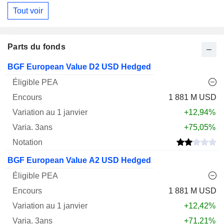
Tout voir
Parts du fonds
Varia.
BGF European Value D2 USD Hedged
1
Varia.
Nom
PEA
Encours
janv.
3ans
Notation
1 881 M USD
+12,94%
+75,05%
BGF European Value A2 USD Hedged
1 881 M USD
+12,42%
+71,21%