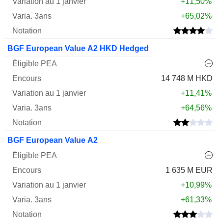
+11,50%
+65,02%
BGF European Value A2 HKD Hedged
14 748 M HKD
+11,41%
+64,56%
BGF European Value A2
1 635 M EUR
+10,99%
+61,33%