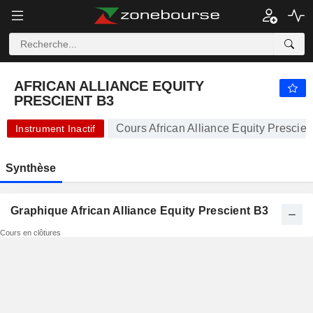
AFRICAN ALLIANCE EQUITY PRESCIENT B3
125,94
R
-0,28%
AFRICAN ALLIANCE EQUITY
PRESCIENT B3
Cours African Alliance Equity Prescien
Instrument Inactif
Synthèse
Graphique African Alliance Equity Prescient B3
Cours en clôtures