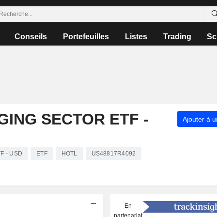
Conseils
Portefeuilles
Listes
Trading
Sc
GING SECTOR ETF -
Ajouter à u
TF - USD
ETF
HOTL
US48817R4092
En
partenariat