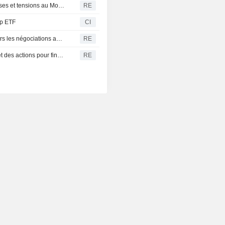
Clôture en baisse à Wall Street, entre résultats d'entreprises et tensions au Moyen-Orient
RE
ap ETF
CI
Le S&P 500 fait du surplace, les investisseurs tournés vers les négociations au Moyen-Orient
RE
Les géants de la tech sollicitent les marchés de la dette et des actions pour financer l'IA et le cloud
RE