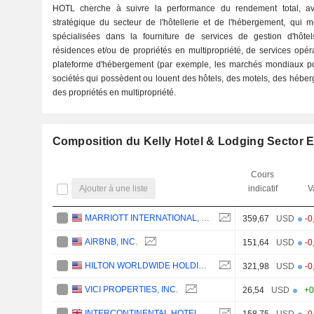
HOTL cherche à suivre la performance du rendement total, ava
stratégique du secteur de l'hôtellerie et de l'hébergement, qui 
spécialisées dans la fourniture de services de gestion d'hôte
résidences et/ou de propriétés en multipropriété, de services opér
plateforme d'hébergement (par exemple, les marchés mondiaux po
sociétés qui possèdent ou louent des hôtels, des motels, des héberg
des propriétés en multipropriété.
Composition du Kelly Hotel & Lodging Sector 
Cours
Ajouter à une liste
indicatif
V
MARRIOTT INTERNATIONAL, INC.
359,67
USD
-0
AIRBNB, INC.
151,64
USD
-0
HILTON WORLDWIDE HOLDINGS INC.
321,98
USD
-0
VICI PROPERTIES, INC.
26,54
USD
+0
INTERCONTINENTAL HOTELS GROUP PLC
158,75
USD
-0