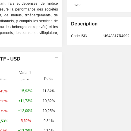
nt frais et dépenses, de l'indice
avec
mesure la performance des sociétés
ls, de motels, d'hébergements, de
ationnels, y compris les services de
Description
ur les hébergements privés) et les
ements, des centres de villégiature,
Code ISIN
US48817R4092
ETF - USD
Varia. 1
aria.
janv.
Poids
+15,93%
11,34%
,45%
+11,73%
10,82%
,56%
+12,09%
10,25%
,79%
-5,62%
9,34%
,53%
+12,76%
4,79%
,94%