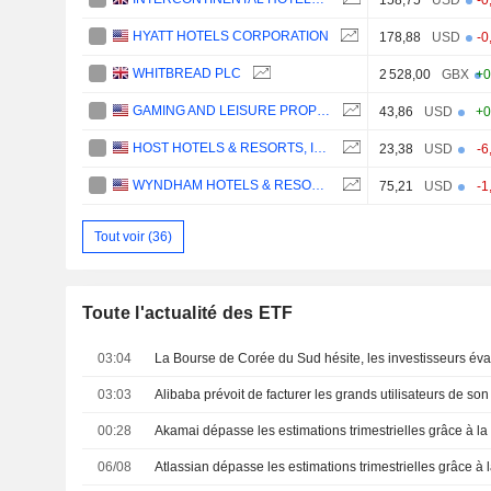
HYATT HOTELS CORPORATION
178,88
USD
-0
WHITBREAD PLC
2 528,00
GBX
+0
GAMING AND LEISURE PROPERTIES, INC.
43,86
USD
+0
HOST HOTELS & RESORTS, INC.
23,38
USD
-6
WYNDHAM HOTELS & RESORTS, INC.
75,21
USD
-1
Tout voir (36)
Toute l'actualité des ETF
03:04
03:03
00:28
06/08