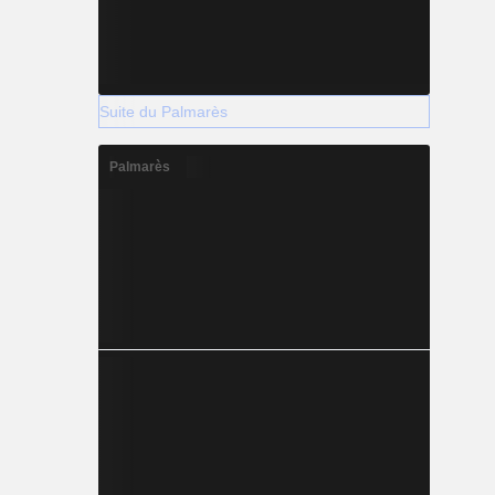
Suite du Palmarès
Palmarès