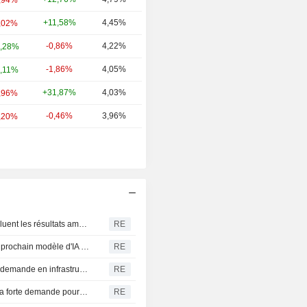
+11,58%
4,45%
,02%
-0,86%
4,22%
,28%
-1,86%
4,05%
,11%
+31,87%
4,03%
,96%
-0,46%
3,96%
,20%
La Bourse de Corée du Sud hésite, les investisseurs évaluent les résultats américains
RE
Alibaba prévoit de facturer les grands utilisateurs de son prochain modèle d'IA en open-source, selon des sources
RE
Akamai dépasse les estimations trimestrielles grâce à la demande en infrastructures cloud
RE
Atlassian dépasse les estimations trimestrielles grâce à la forte demande pour le cloud
RE