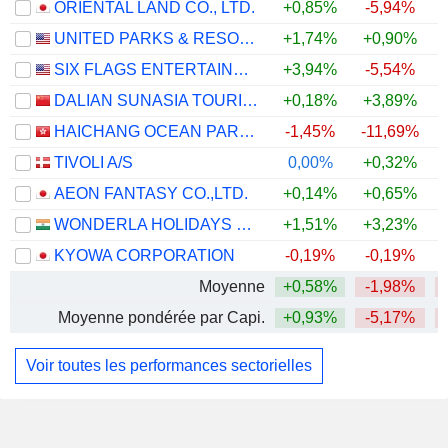
ORIENTAL LAND CO., LTD.
+0,85%
-5,94%
UNITED PARKS & RESORTS INC.
+1,74%
+0,90%
SIX FLAGS ENTERTAINMENT CORPORATION
+3,94%
-5,54%
DALIAN SUNASIA TOURISM HOLDING CO.,LTD
+0,18%
+3,89%
+
HAICHANG OCEAN PARK HOLDINGS LTD.
-1,45%
-11,69%
TIVOLI A/S
0,00%
+0,32%
AEON FANTASY CO.,LTD.
+0,14%
+0,65%
WONDERLA HOLIDAYS LIMITED
+1,51%
+3,23%
KYOWA CORPORATION
-0,19%
-0,19%
+
Moyenne
+0,58%
-1,98%
Moyenne pondérée par Capi.
+0,93%
-5,17%
Voir toutes les performances sectorielles