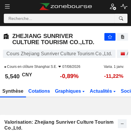
ZHEJIANG SUNRIVER CULTURE TOURISM CO.,LTD.
5,540
¥
-0,89%
ZHEJIANG SUNRIVER
CULTURE TOURISM CO.,LTD.
Cours Zhejiang Sunriver Culture Tourism Co.,Ltd.
A
Cours en clôture
Shanghai S.E.
07/08/2026
Varia. 1 janv.
CNY
-0,89%
5,540
-11,22%
Synthèse
Cotations
Graphiques
Actualités
Soci
Valorisation: Zhejiang Sunriver Culture Tourism
Co.,Ltd.