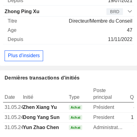
19/07/2021
Zhong Ping Xu
BRD
Directeur/Membre du Conseil
47
11/11/2022
Plus d'insiders
Dernières transactions d'initiés
Poste
Date
Initié
Type
principal
Qua
31.05.24
Zhen Xiang Yu
Président
4
Achat
31.05.24
Dong Yang Sun
President
11
Achat
31.05.24
Yun Zhao Chen
Administrateur
7
Achat