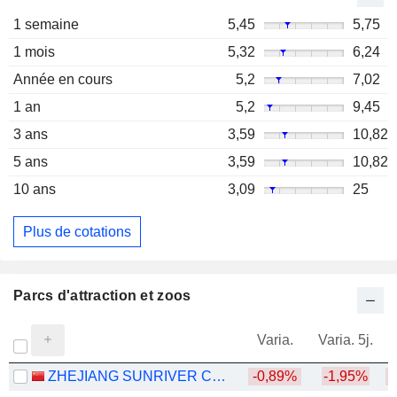
1 semaine
5,45
5,75
1 mois
5,32
6,24
Année en cours
5,2
7,02
1 an
5,2
9,45
3 ans
3,59
10,82
5 ans
3,59
10,82
10 ans
3,09
25
Plus de cotations
Parcs d'attraction et zoos
Varia.
Varia. 5j.
ZHEJIANG SUNRIVER CULTURE TOURISM CO.,LTD.
-0,89%
-1,95%