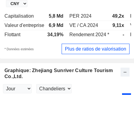
Capitalisation
5,8 Md
PER 2024
49,2x
P
Valeur d'entreprise
6,9 Md
VE / CA 2024
9,11x
V
Flottant
34,19%
Rendement 2024 *
-
R
Plus de ratios de valorisation
* Données estimées
Graphique: Zhejiang Sunriver Culture Tourism
Co.,Ltd.