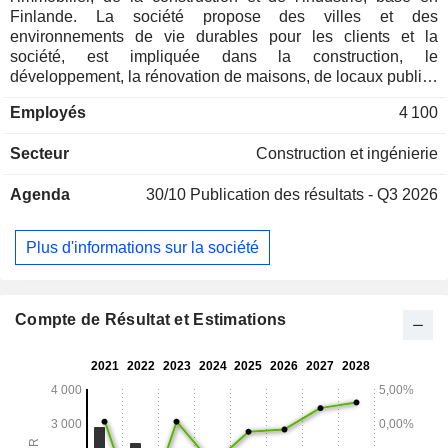
Finlande. La société propose des villes et des
environnements de vie durables pour les clients et la
société, est impliquée dans la construction, le
développement, la rénovation de maisons, de locaux publics
et commerciaux et d'infrastructures de construction. YIT Oyj
Employés
4 100
opère dans trois secteurs d'activité : Logement, Locaux
commerciaux et Infrastructure. L'activité du segment
Secteur
Construction et ingénierie
Logement comprend le développement et la construction
d'appartements, de zones résidentielles entières et de
Agenda
30/10
Publication des résultats - Q3 2026
résidences de loisirs. Le segment des locaux commerciaux
s'occupe de la construction de locaux commerciaux et de la
construction résidentielle. Le segment Infrastructure
Plus d'informations sur la société
développe et construit des infrastructures de transport, des
sites industriels et d'autres projets d'infrastructure pour des
clients dans le but de promouvoir la transition écologique.
Compte de Résultat et Estimations