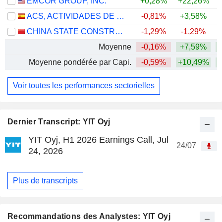
EMCOR GROUP, INC.
+0,28%
+22,26%
+
ACS, ACTIVIDADES DE CONSTRUCCIÓN Y SERVICIOS, S.A.
-0,81%
+3,58%
+
CHINA STATE CONSTRUCTION ENGINEERING CORPORATION LIMITED
-1,29%
-1,29%
Moyenne
-0,16%
+7,59%
+
Moyenne pondérée par Capi.
-0,59%
+10,49%
+
Voir toutes les performances sectorielles
Dernier Transcript: YIT Oyj
YIT Oyj, H1 2026 Earnings Call, Jul
24/07
24, 2026
Plus de transcripts
Recommandations des Analystes: YIT Oyj