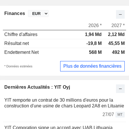
Finances
2026 *
2027 *
Chiffre d'affaires
1,94 Md
2,12 Md
Résultat net
-19,8 M
45,55 M
Endettement Net
568 M
492 M
Plus de données financières
* Données estimées
Dernières Actualités : YIT Oyj
YIT remporte un contrat de 30 millions d'euros pour la
construction d'une usine de chars Leopard 2A8 en Lituanie
27/07
MT
YIT Corporation signe un accord avec UAB Lithuania