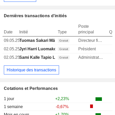
Dernières transactions d'initiés
Poste
Date
Initié
Type
principal
Qua
09.05.25
Tuomas Sakari Mäkipeska
Directeur financier
Gratuit
02.05.25
Jyri Harri Luomakoski
Président
1
Gratuit
02.05.25
Sami Kalle Tapio Laine
Administrateur
Gratuit
Historique des transactions
Cotations et Performances
1 jour
+2,23%
1 semaine
-0,67%
Mois en cours
+1,70%