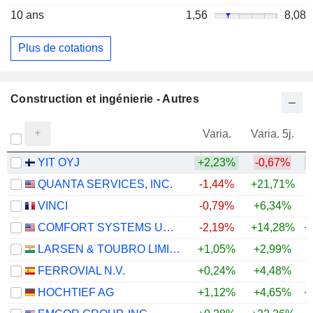
10 ans
1,56
8,08
Plus de cotations
Construction et ingénierie - Autres
Varia.
Varia. 5j.
YIT OYJ
+2,23%
-0,67%
QUANTA SERVICES, INC.
-1,44%
+21,71%
+
VINCI
-0,79%
+6,34%
COMFORT SYSTEMS USA, INC.
-2,19%
+14,28%
+
LARSEN & TOUBRO LIMITED
+1,05%
+2,99%
+
FERROVIAL N.V.
+0,24%
+4,48%
+
HOCHTIEF AG
+1,12%
+4,65%
+