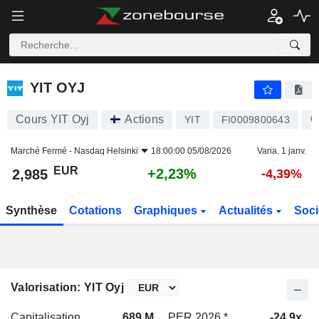
YIT OYJ
2,985
€
+2,23%
YIT OYJ
Cours YIT Oyj
Actions
C
YIT
FI0009800643
Marché Fermé -
Nasdaq Helsinki
18:00:00 05/08/2026
Varia. 1 janv.
EUR
+2,23%
2,985
-4,39%
Synthèse
Cotations
Graphiques
Actualités
Soci
Valorisation: YIT Oyj
Capitalisation
689 M
PER 2026 *
-24,9x