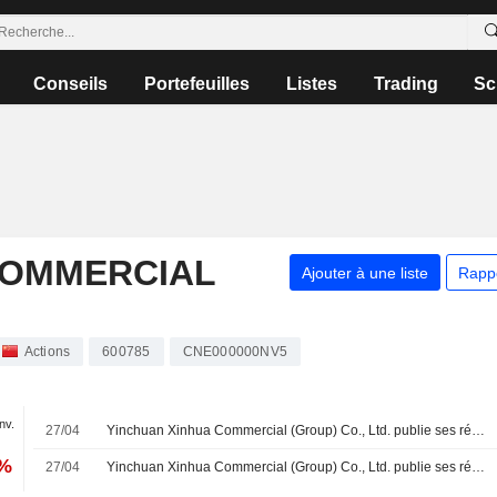
Conseils
Portefeuilles
Listes
Trading
Sc
COMMERCIAL
Ajouter à une liste
Rapp
Actions
600785
CNE000000NV5
anv.
27/04
Yinchuan Xinhua Commercial (Group) Co., Ltd. publie ses résultats pour l'exercice clos le 31 décembre 2025
0%
27/04
Yinchuan Xinhua Commercial (Group) Co., Ltd. publie ses résultats pour le premier trimestre clos le 31 mars 2026