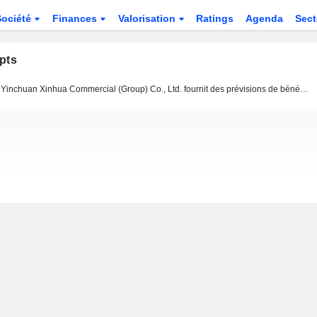
Société
Finances
Valorisation
Ratings
Agenda
Sec
pts
Yinchuan Xinhua Commercial (Group) Co., Ltd. fournit des prévisions de bénéfices pour l'année 2016.