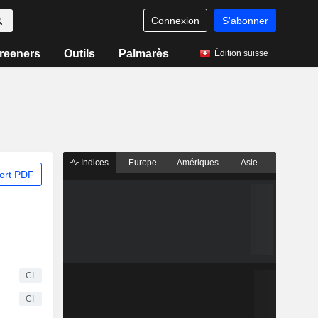
Connexion
S'abonner
reeners
Outils
Palmarès
Édition suisse
Indices
Europe
Amériques
Asie
ort PDF
CI
CI