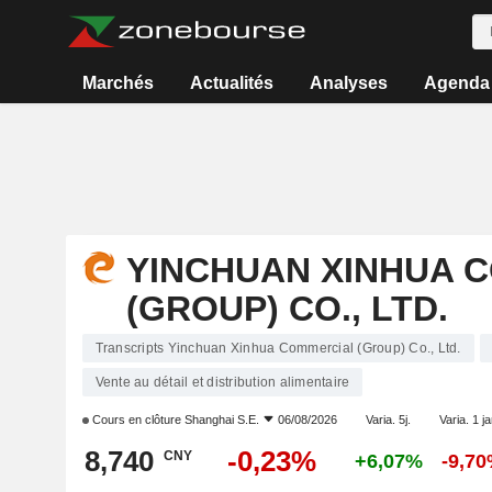
Marchés
Actualités
Analyses
Agenda
YINCHUAN XINHUA 
(GROUP) CO., LTD.
Transcripts Yinchuan Xinhua Commercial (Group) Co., Ltd.
Vente au détail et distribution alimentaire
Cours en clôture
Shanghai S.E.
06/08/2026
Varia. 5j.
Varia. 1 j
8,740
-0,23%
CNY
+6,07%
-9,7