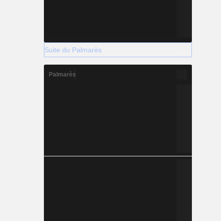
Suite du Palmarès
Palmarès