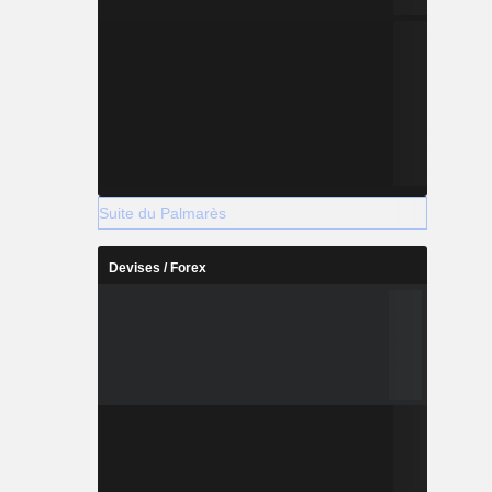
Suite du Palmarès
Devises / Forex