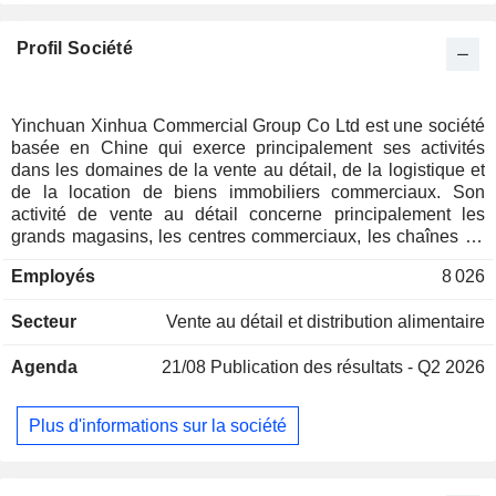
Profil Société
Yinchuan Xinhua Commercial Group Co Ltd est une société
basée en Chine qui exerce principalement ses activités
dans les domaines de la vente au détail, de la logistique et
de la location de biens immobiliers commerciaux. Son
activité de vente au détail concerne principalement les
grands magasins, les centres commerciaux, les chaînes de
supermarchés, ainsi que les chaînes spécialisées dans
Employés
8 026
l'électroménager et les télécommunications. Les activités de
la société couvrent l'ensemble de la région du Ningxia, ainsi
Secteur
Vente au détail et distribution alimentaire
que la Mongolie intérieure, le Shaanxi, le Gansu, le Qinghai
et d'autres provinces.
Agenda
21/08
Publication des résultats - Q2 2026
Plus d'informations sur la société