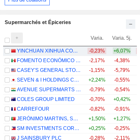
Supermarchés et Épiceries
Varia.
Varia. 5j.
YINCHUAN XINHUA COMMERCIAL (GROUP) CO., LTD.
-0,23%
+6,07%
FOMENTO ECONÓMICO MEXICANO, S.A.B. DE C.V.
-2,17%
-4,38%
+
CASEY'S GENERAL STORES, INC.
-1,15%
-5,79%
+
SEVEN & I HOLDINGS CO., LTD.
+2,24%
-0,55%
AVENUE SUPERMARTS LIMITED
-0,79%
-0,54%
COLES GROUP LIMITED
-0,70%
+0,42%
+
CARREFOUR
-0,82%
-0,91%
+
JERÓNIMO MARTINS, SGPS, S.A.
+1,50%
+1,27%
SM INVESTMENTS CORPORATION
+0,25%
-0,25%
J SAINSBURY PLC
-0,28%
-2,11%
+