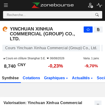
YINCHUAN XINHUA COMMERCIAL (GROUP) CO., LTD.
8,740
¥
-0,23%
YINCHUAN XINHUA
COMMERCIAL (GROUP) CO.,
LTD.
Cours Yinchuan Xinhua Commercial (Group) Co., Ltd.
Cours en clôture
Shanghai S.E.
06/08/2026
Varia. 1 janv.
CNY
-0,23%
8,740
-9,70%
Synthèse
Cotations
Graphiques
Actualités
Soci
Valorisation: Yinchuan Xinhua Commercial