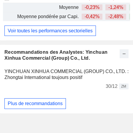
Moyenne
-0,23%
-1,24%
Moyenne pondérée par Capi.
-0,42%
-2,48%
+
Voir toutes les performances sectorielles
Recommandations des Analystes: Yinchuan
Xinhua Commercial (Group) Co., Ltd.
YINCHUAN XINHUA COMMERCIAL (GROUP) CO., LTD. :
Zhongtai International toujours positif
30/12
ZM
Plus de recommandations