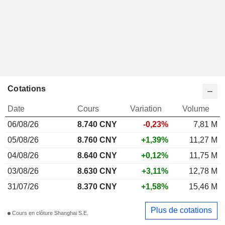
Cotations
Date
Cours
Variation
Volume
06/08/26
8.740 CNY
-0,23%
7,81 M
05/08/26
8.760 CNY
+1,39%
11,27 M
04/08/26
8.640 CNY
+0,12%
11,75 M
03/08/26
8.630 CNY
+3,11%
12,78 M
31/07/26
8.370 CNY
+1,58%
15,46 M
Plus de cotations
Cours en clôture Shanghai S.E.