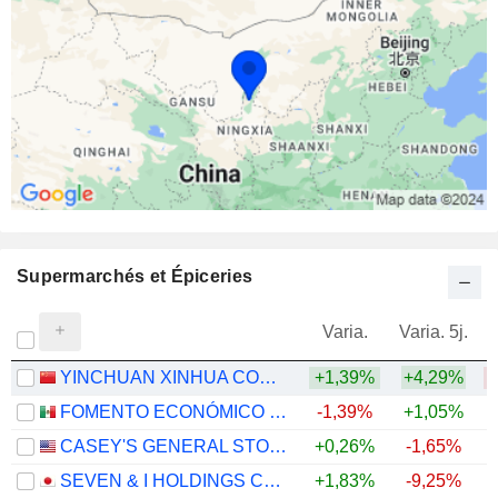
Supermarchés et Épiceries
Varia.
Varia. 5j.
YINCHUAN XINHUA COMMERCIAL (GROUP) CO., LTD.
+1,39%
+4,29%
FOMENTO ECONÓMICO MEXICANO, S.A.B. DE C.V.
-1,39%
+1,05%
+
CASEY'S GENERAL STORES, INC.
+0,26%
-1,65%
+
SEVEN & I HOLDINGS CO., LTD.
+1,83%
-9,25%