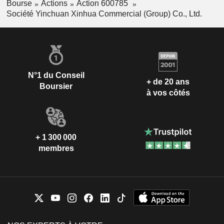
Bourse
Actions
Action 600785
Société Yinchuan Xinhua Commercial (Group) Co., Ltd.
N°1 du Conseil
+ de 20 ans
Boursier
à vos côtés
+ 1 300 000
membres