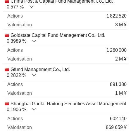
Nom
Actions
%
Valorisation
China Post & Capital Fund Management Co., Ltd.
0,577 %
1 822 520
3 M ¥
Goldstate Capital Fund Management Co., Ltd.
0,3989 %
1 260 000
2 M ¥
Gfund Management Co., Ltd.
0,2822 %
891 380
1 M ¥
Shanghai Guotai Haitong Securities Asset Management Co
0,1906 %
602 140
869 659 ¥