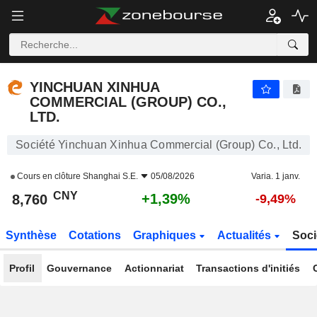
YINCHUAN XINHUA COMMERCIAL (GROUP) CO., LTD.
8,760
¥
+1,39%
YINCHUAN XINHUA
COMMERCIAL (GROUP) CO.,
LTD.
Société Yinchuan Xinhua Commercial (Group) Co., Ltd.
Cours en clôture
Shanghai S.E.
05/08/2026
Varia. 1 janv.
CNY
+1,39%
8,760
-9,49%
Synthèse
Cotations
Graphiques
Actualités
Soci
Profil
Gouvernance
Actionnariat
Transactions d'initiés