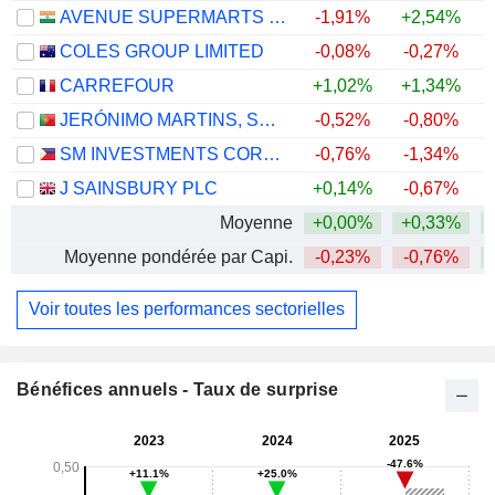
AVENUE SUPERMARTS LIMITED
-1,91%
+2,54%
COLES GROUP LIMITED
-0,08%
-0,27%
+
CARREFOUR
+1,02%
+1,34%
+
JERÓNIMO MARTINS, SGPS, S.A.
-0,52%
-0,80%
SM INVESTMENTS CORPORATION
-0,76%
-1,34%
J SAINSBURY PLC
+0,14%
-0,67%
+
Moyenne
+0,00%
+0,33%
Moyenne pondérée par Capi.
-0,23%
-0,76%
+
Voir toutes les performances sectorielles
Bénéfices annuels - Taux de surprise