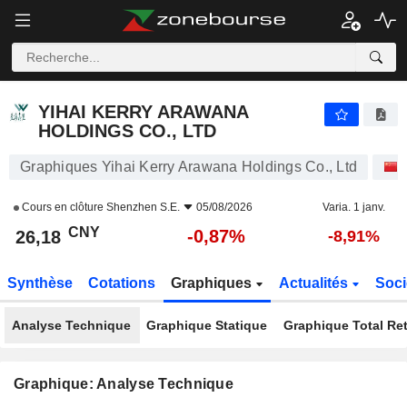
YIHAI KERRY ARAWANA HOLDINGS CO., LTD
26,18
¥
-0,87%
YIHAI KERRY ARAWANA
HOLDINGS CO., LTD
Graphiques Yihai Kerry Arawana Holdings Co., Ltd
Cours en clôture
Shenzhen S.E.
05/08/2026
Varia. 1 janv.
CNY
-0,87%
26,18
-8,91%
Synthèse
Cotations
Graphiques
Actualités
Soci
Analyse Technique
Graphique Statique
Graphique Total Re
Graphique: Analyse Technique