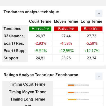
Tendances analyse technique
Court Terme
Moyen Terme
Long Terme
Tendance
Haussière
Baissière
Baissière
Résistance
26,97
27,44
27,73
Ecart / Rés.
-2,93%
-4,59%
-5,59%
Ecart / Supp.
+5,52%
+12,55%
+12,17%
Support
24,81
23,26
23,34
Ratings Analyse Technique Zonebourse
Timing Court Terme
Timing Moyen Terme
Timing Long Terme