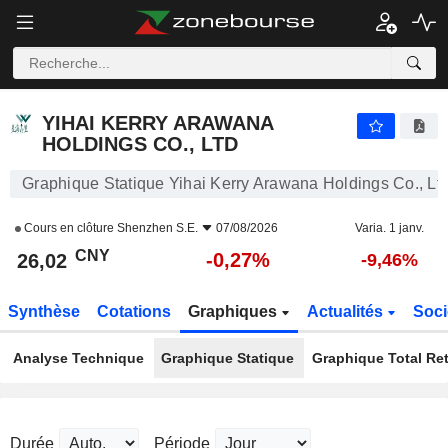
YIHAI KERRY ARAWANA HOLDINGS CO., LTD
26,02
¥
-0,27%
YIHAI KERRY ARAWANA
HOLDINGS CO., LTD
Graphique Statique Yihai Kerry Arawana Holdings Co., Lt
Cours en clôture
Shenzhen S.E.
07/08/2026
Varia. 1 janv.
CNY
-0,27%
26,02
-9,46%
Synthèse
Cotations
Graphiques
Actualités
Soci
Analyse Technique
Graphique Statique
Graphique Total Re
Durée
Période