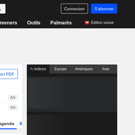
Connexion
S'abonner
reeners
Outils
Palmarès
Édition suisse
Indices
Europe
Amériques
Asie
ort PDF
AN
AN
Agenda
Secteur
Dérivés
Fonds et ETFs