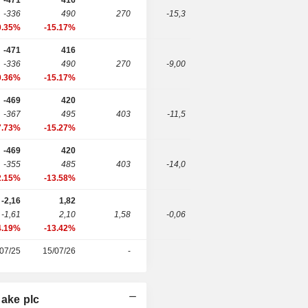
-471
416
-336
490
270
-15,3
0.35%
-15.17%
-471
416
-336
490
270
-9,00
0.36%
-15.17%
-469
420
-367
495
403
-11,5
7.73%
-15.27%
-469
420
-355
485
403
-14,0
2.15%
-13.58%
-2,16
1,82
-1,61
2,10
1,58
-0,06
4.19%
-13.42%
07/25
15/07/26
-
Cake plc