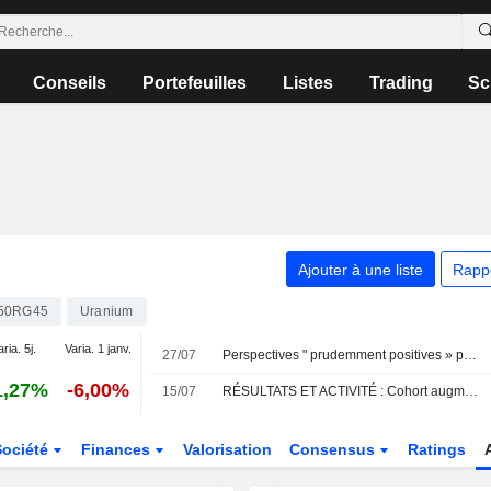
Conseils
Portefeuilles
Listes
Trading
Sc
Ajouter à une liste
Rapp
50RG45
Uranium
aria. 5j.
Varia. 1 janv.
27/07
Perspectives " prudemment positives » pour le marché de Yellow Cake face à la croissance de la demande
1,27%
-6,00%
15/07
RÉSULTATS ET ACTIVITÉ : Cohort augmente son dividende ; le bénéfice d'Audioboom progresse
Société
Finances
Valorisation
Consensus
Ratings