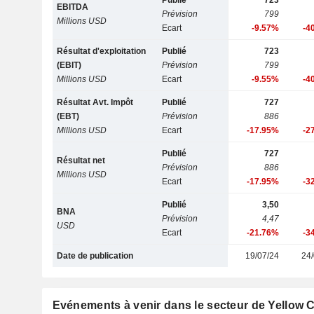
Publié
723
EBITDA
Prévision
799
Millions USD
Ecart
-9.57%
-4
Résultat d'exploitation
Publié
723
(EBIT)
Prévision
799
Millions USD
Ecart
-9.55%
-4
Résultat Avt. Impôt
Publié
727
(EBT)
Prévision
886
Millions USD
Ecart
-17.95%
-2
Publié
727
Résultat net
Prévision
886
Millions USD
Ecart
-17.95%
-3
Publié
3,50
BNA
Prévision
4,47
USD
Ecart
-21.76%
-3
Date de publication
19/07/24
24/
Evénements à venir dans le secteur de Yellow 