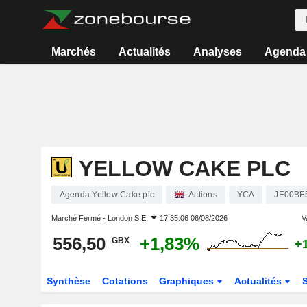
Marchés
Actualités
Analyses
Agenda
YELLOW CAKE PLC
Agenda Yellow Cake plc
Actions
YCA
JE00BF
Marché Fermé -
London S.E.
17:35:06 06/08/2026
V
556,50
+1,83%
GBX
+
Synthèse
Cotations
Graphiques
Actualités