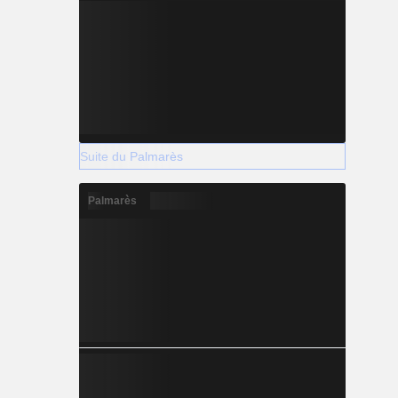
Suite du Palmarès
Palmarès