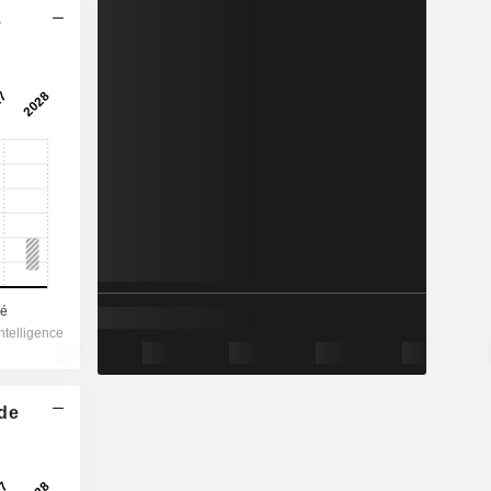
e
 de