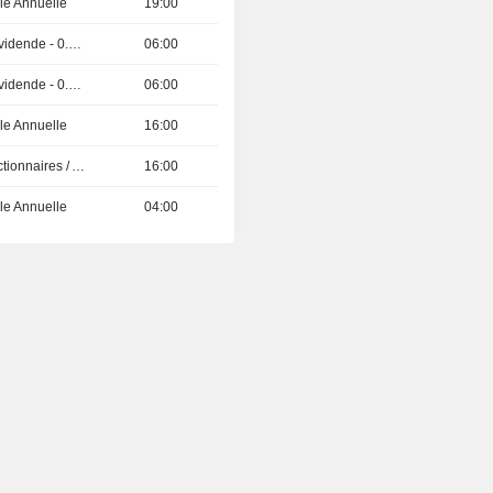
e Annuelle
19:00
Détachement de dividende - 0.26 CNY
06:00
Détachement de dividende - 0.014 HKD
06:00
e Annuelle
16:00
Présentation aux Actionnaires / Analystes
16:00
e Annuelle
04:00