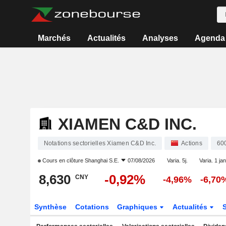
Marchés
Actualités
Analyses
Agenda
XIAMEN C&D INC.
Notations sectorielles Xiamen C&D Inc.
Actions
60
Cours en clôture
Shanghai S.E.
07/08/2026
Varia. 5j.
Varia. 1 jan
8,630
-0,92%
CNY
-4,96%
-6,70
Synthèse
Cotations
Graphiques
Actualités