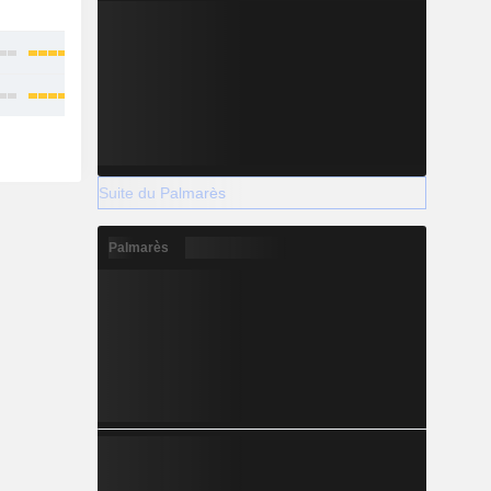
-
-
Suite du Palmarès
Palmarès