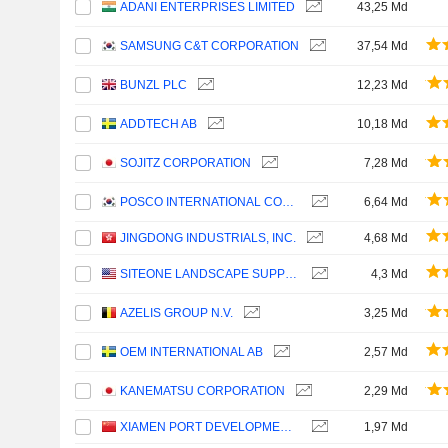
ADANI ENTERPRISES LIMITED
43,25 Md
SAMSUNG C&T CORPORATION
37,54 Md
BUNZL PLC
12,23 Md
ADDTECH AB
10,18 Md
SOJITZ CORPORATION
7,28 Md
POSCO INTERNATIONAL CORPORATION
6,64 Md
JINGDONG INDUSTRIALS, INC.
4,68 Md
SITEONE LANDSCAPE SUPPLY, INC.
4,3 Md
AZELIS GROUP N.V.
3,25 Md
OEM INTERNATIONAL AB
2,57 Md
KANEMATSU CORPORATION
2,29 Md
XIAMEN PORT DEVELOPMENT CO., LTD.
1,97 Md