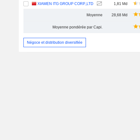
XIAMEN ITG GROUP CORP.,LTD
1,81 Md
Moyenne
28,68 Md
Moyenne pondérée par Capi.
Négoce et distribution diversifiée