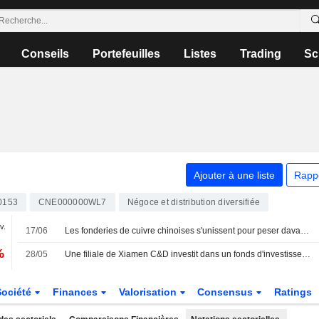
Conseils
Portefeuilles
Listes
Trading
Sc
Ajouter à une liste
Rapp
0153
CNE000000WL7
Négoce et distribution diversifiée
v.
17/06
Les fonderies de cuivre chinoises s'unissent pour peser davantage face aux mineurs
%
28/05
Une filiale de Xiamen C&D investit dans un fonds d'investissement dédié aux marques de consommation
Société
Finances
Valorisation
Consensus
Ratings