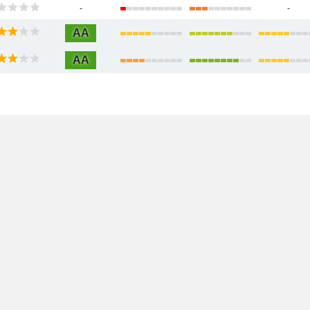
-
-
AA
AA