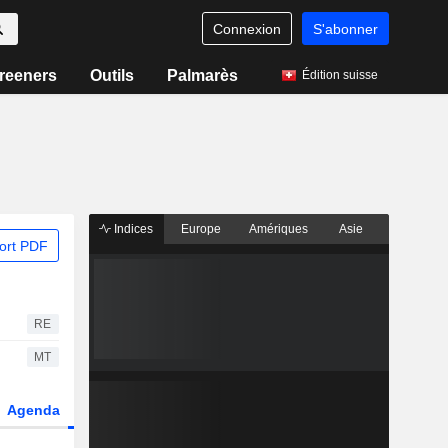
Connexion
S'abonner
reeners
Outils
Palmarès
Édition suisse
Indices
Europe
Amériques
Asie
ort PDF
RE
MT
Agenda
Secteur
Fonds et ETFs