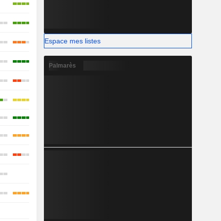
Espace mes listes
Palmarès
-
-
-