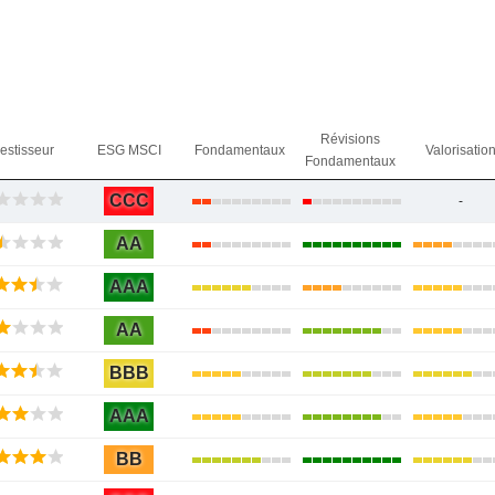
Révisions
vestisseur
ESG MSCI
Fondamentaux
Valorisatio
Fondamentaux
CCC
-
AA
AAA
AA
BBB
AAA
BB