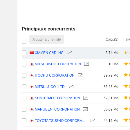
Principaux concurrents
Ajouter à une liste
Capi.($)
In
XIAMEN C&D INC.
3,74 Md
MITSUBISHI CORPORATION
110 Md
ITOCHU CORPORATION
89,79 Md
MITSUI & CO., LTD.
85,23 Md
SUMITOMO CORPORATION
52,31 Md
MARUBENI CORPORATION
50,69 Md
TOYOTA TSUSHO CORPORATION
44,16 Md