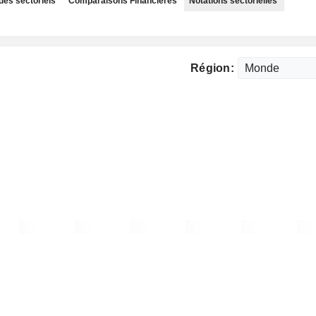
des sectoriels
Comparaisons Financières
Notations sectorielles
Région: