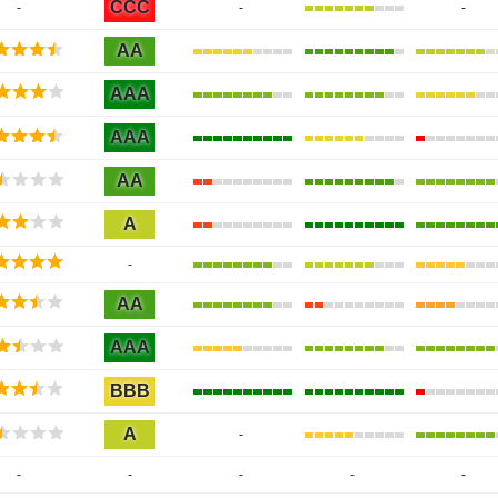
CCC
-
-
-
AA
AAA
AAA
AA
A
-
AA
AAA
BBB
A
-
-
-
-
-
-