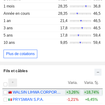
1 mois
28,35
36,8
Année en cours
28,35
46,5
1 an
21,4
46,5
3 ans
17,8
46,5
5 ans
17,8
59,4
10 ans
9,85
59,4
Plus de cotations
Fils et câbles
Varia.
Varia. 5j.
WALSIN LIHWA CORPORATION
+3,26%
+18,74%
+
PRYSMIAN S.P.A.
-1,21%
+6,45%
+