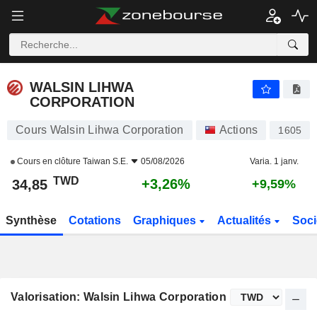
WALSIN LIHWA CORPORATION
34,85
NT$
+3,26%
WALSIN LIHWA
CORPORATION
Cours Walsin Lihwa Corporation
Actions
1605
Cours en clôture
Taiwan S.E.
05/08/2026
Varia. 1 janv.
TWD
+3,26%
34,85
+9,59%
Synthèse
Cotations
Graphiques
Actualités
Soci
Valorisation: Walsin Lihwa Corporation