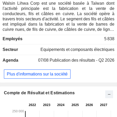
Walsin Lihwa Corp est une société basée à Taïwan dont
l'activité principale est la fabrication et la vente de
conducteurs, fils et câbles en cuivre. La société opère à
travers trois secteurs d'activité. Le segment des fils et câbles
est impliqué dans la fabrication et la vente de barres de
cuivre nues, de fils de cuivre, de câbles de cuivre, de lignes
électriques, de lignes électriques haute tension et de leurs
Employés
5 838
accessoires, et de câbles optiques. Le segment de l'acier
inoxydable est impliqué dans la fusion, le traitement et la
Secteur
Equipements et composants électriques
vente de billettes, de plaques d'acier, de bobines d'acier, de
tôles d'acier inoxydable, de barres froides, d'embryons
Agenda
07/08
Publication des résultats - Q2 2026
droits, entre autres. Le segment de l'immobilier commercial
comprend la vente d'unités, la location commerciale, les
parcelles de terrain et la vente d'immeubles de bureaux. La
Plus d'informations sur la société
société est également active dans le domaine de l'ingénierie
de l'énergie solaire.
Compte de Résultat et Estimations