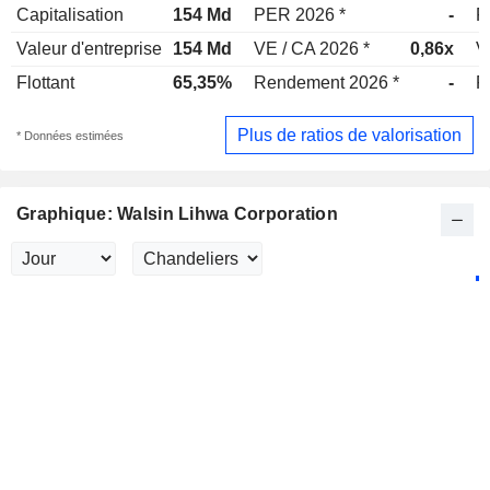
Capitalisation
154 Md
PER 2026 *
-
P
Valeur d'entreprise
154 Md
VE / CA 2026 *
0,86x
V
Flottant
65,35%
Rendement 2026 *
-
R
Plus de ratios de valorisation
* Données estimées
Graphique: Walsin Lihwa Corporation