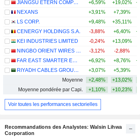
JIANGSU ETERN COMPANY LIMITED
+6,59%
+19,02%
+
NEXANS
+3,91%
+7,39%
LS CORP.
+9,48%
+35,11%
+
CENERGY HOLDINGS S.A.
-3,88%
+6,40%
+
KEI INDUSTRIES LIMITED
-0,24%
+13,09%
+
NINGBO ORIENT WIRES & CABLES CO.,LTD.
-3,12%
-2,88%
FAR EAST SMARTER ENERGY CO., LTD.
+6,92%
+8,76%
+
RIYADH CABLES GROUP COMPANY
+3,07%
+5,39%
Moyenne
+2,48%
+13,02%
+
Moyenne pondérée par Capi.
+1,10%
+10,23%
+
Voir toutes les performances sectorielles
Recommandations des Analystes: Walsin Lihwa
Corporation