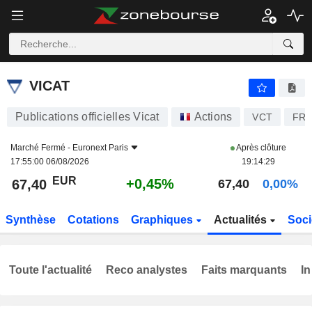
VICAT
67,40
€
+0,45%
VICAT
Publications officielles Vicat
Actions
VCT
FR0
Marché Fermé -
Euronext Paris
Après clôture
17:55:00 06/08/2026
19:14:29
EUR
+0,45%
67,40
67,40
0,00%
Synthèse
Cotations
Graphiques
Actualités
Soci
Toute l'actualité
Reco analystes
Faits marquants
In