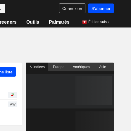
Connexion
S'abonner
reeners
Outils
Palmarès
Édition suisse
Indices
Europe
Amériques
Asie
ne liste
AW