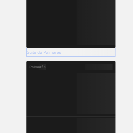
Suite du Palmarès
Palmarès