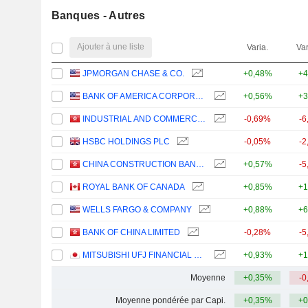
Banques - Autres
Ajouter à une liste
Varia.
Var
JPMORGAN CHASE & CO.
+0,48%
+4
BANK OF AMERICA CORPORATION
+0,56%
+3
INDUSTRIAL AND COMMERCIAL BANK OF CHINA LIMITED
-0,69%
-6
HSBC HOLDINGS PLC
-0,05%
-2
CHINA CONSTRUCTION BANK CORPORATION
+0,57%
-5
ROYAL BANK OF CANADA
+0,85%
+1
WELLS FARGO & COMPANY
+0,88%
+6
BANK OF CHINA LIMITED
-0,28%
-5
MITSUBISHI UFJ FINANCIAL GROUP, INC.
+0,93%
+1
Moyenne
+0,35%
-0
Moyenne pondérée par Capi.
+0,35%
+0