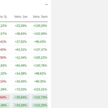
ia. 5j.
Varia. 1an
Varia. 3ans
Capi.($)
,22%
+23,29%
+130,25%
955 Md
,57%
+38,83%
+102,08%
442 Md
,41%
+17,02%
+96,43%
380 Md
,40%
+63,31%
+137,37%
349 Md
,50%
+11,54%
+105,22%
301 Md
,93%
+64,36%
+130,76%
293 Md
,32%
+14,38%
+98,82%
270 Md
,14%
+16,00%
+88,35%
259 Md
,39%
+72,03%
+215,31%
253 Md
,64%
+35,64%
+122,73%
389,12 Md
,38%
+33,29%
+122,25%