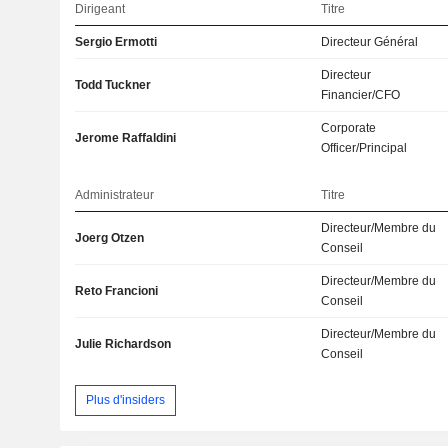
Dirigeant
Titre
Sergio Ermotti
Directeur Général
Directeur
Todd Tuckner
Financier/CFO
Corporate
Jerome Raffaldini
Officer/Principal
Administrateur
Titre
Directeur/Membre du
Joerg Otzen
Conseil
Directeur/Membre du
Reto Francioni
Conseil
Directeur/Membre du
Julie Richardson
Conseil
Plus d'insiders