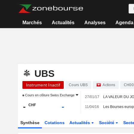
Marchés
Actualités
Analyses
Agenda
UBS
Instrument Inactif
Cours UBS
Actions
CH00
Cours en clôture
Swiss Exchange
27/01/17
LA VALEUR DU JOUR
-
-
CHF
11/04/16
Les Bourses europ
Synthèse
Cotations
Actualités
Société
Sect