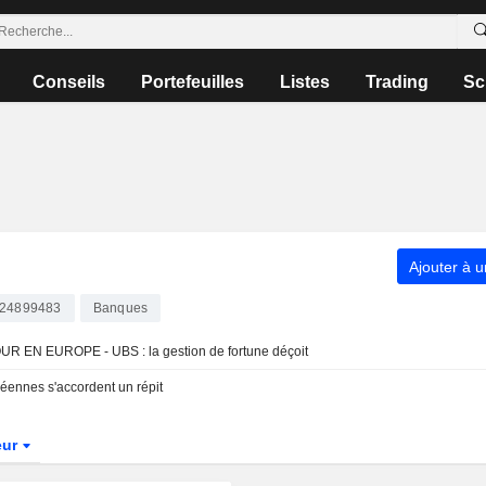
Conseils
Portefeuilles
Listes
Trading
Sc
Ajouter à u
24899483
Banques
 EN EUROPE - UBS : la gestion de fortune déçoit
éennes s'accordent un répit
eur