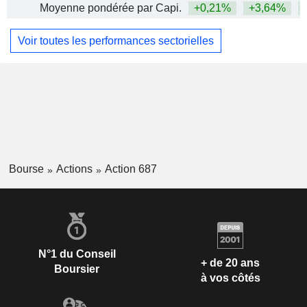
Moyenne pondérée par Capi.
+0,21%
+3,64%
+
Voir toutes les performances sectorielles
Bourse
Actions
Action 687
N°1 du Conseil
+ de 20 ans
Boursier
à vos côtés