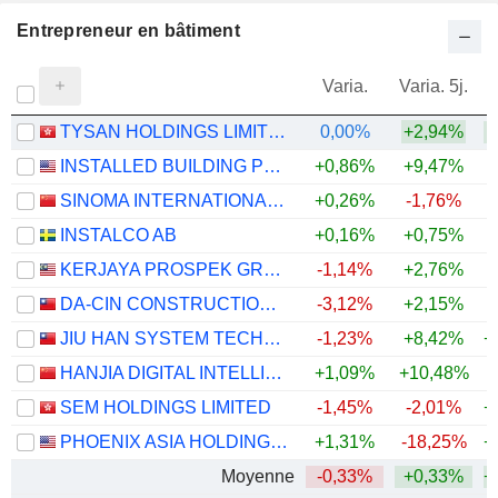
Entrepreneur en bâtiment
Varia.
Varia. 5j.
TYSAN HOLDINGS LIMITED
0,00%
+2,94%
+
INSTALLED BUILDING PRODUCTS, INC.
+0,86%
+9,47%
SINOMA INTERNATIONAL ENGINEERING CO.,LTD
+0,26%
-1,76%
INSTALCO AB
+0,16%
+0,75%
+
KERJAYA PROSPEK GROUP
-1,14%
+2,76%
+
DA-CIN CONSTRUCTION CO.,LTD.
-3,12%
+2,15%
+
JIU HAN SYSTEM TECHNOLOGY CO., LTD.
-1,23%
+8,42%
+
HANJIA DIGITAL INTELLIGENCE SCIENCE AND TECHNOLOGY GROUP CO., LTD.
+1,09%
+10,48%
SEM HOLDINGS LIMITED
-1,45%
-2,01%
+
PHOENIX ASIA HOLDINGS LIMITED
+1,31%
-18,25%
+
Moyenne
-0,33%
+0,33%
+