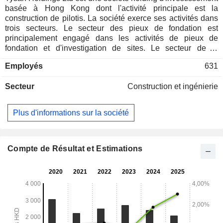
basée à Hong Kong dont l'activité principale est la
construction de pilotis. La société exerce ses activités dans
trois secteurs. Le secteur des pieux de fondation est
principalement engagé dans les activités de pieux de
fondation et d'investigation de sites. Le secteur de la
promotion immobilière et de l'investissement est
Employés
631
principalement engagé dans le développement de
propriétés résidentielles et commerciales. Le segment
Secteur
Construction et ingénierie
Corporate et autres est principalement engagé dans
l'exploitation de sociétés et dans la location et le commerce
de machines. La société exerce principalement ses activités
Plus d'informations sur la société
à Hong Kong.
Compte de Résultat et Estimations