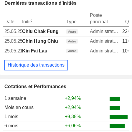
Dernières transactions d'initiés
Poste
Date
Initié
Type
principal
Qua
25.05.25
Chiu Chak Fung
Administrateur
22 0
Autre
25.05.25
Chin Hung Chiu
Administrateur
11 0
Autre
25.05.21
Kin Fai Lau
Administrateur
10 0
Autre
Historique des transactions
Cotations et Performances
1 semaine
+2,94%
Mois en cours
+2,94%
1 mois
+9,38%
6 mois
+6,06%