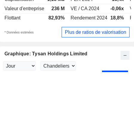
Valeur d'entreprise
236 M
VE / CA 2024
-0,06x
V
Flottant
82,93%
Rendement 2024
18,8%
R
Plus de ratios de valorisation
* Données estimées
Graphique: Tysan Holdings Limited