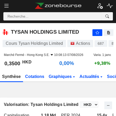
TYSAN HOLDINGS LIMITED
0,3500
$
0,00%
TYSAN HOLDINGS LIMITED
Cours Tysan Holdings Limited
Actions
687
B
Marché Fermé -
Hong Kong S.E.
10:08:13 07/08/2026
Varia. 1 janv.
HKD
0,00%
0,3500
+9,38%
Synthèse
Cotations
Graphiques
Actualités
Soci
Valorisation: Tysan Holdings Limited
Capitalisation
1,18 Md
PER 2024
15,4x
P