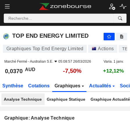
TOP END ENERGY LIMITED
0,0370
$
-7,50%
TOP END ENERGY LIMITED
Graphiques Top End Energy Limited
Actions
TE
Marché Fermé -
Australian S.E.
05:08:57 26/03/2026
Varia. 1 janv.
AUD
-7,50%
0,0370
+12,12%
Synthèse
Cotations
Graphiques
Actualités
Soci
Analyse Technique
Graphique Statique
Graphique Actualit
Graphique: Analyse Technique