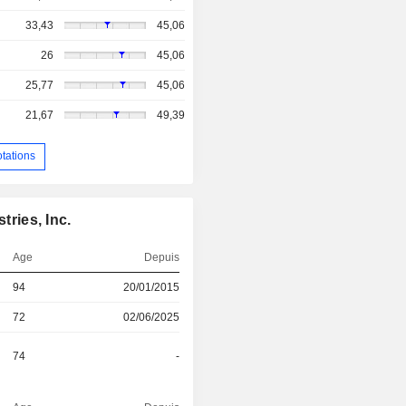
33,43
45,06
26
45,06
25,77
45,06
21,67
49,39
otations
tries, Inc.
Age
Depuis
94
20/01/2015
72
02/06/2025
74
-