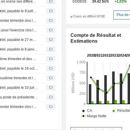
Tootsie Roll Industries lance un nouveau spot TV mettant en scène ses différentes saveurs avec un caméléon changeant de couleur
CI
03/08/26
39.42 $US
+1,03%
ANDES, FLUFFY STUFF, DUBBLE
RAZZLES, CRY BABY et TUTSI POP (
Tootsie Roll Industries, Inc. annonce un dividende trimestriel, payable le 9 juillet 2026
CI
Plus de 
Cours en différé NYSE
Tootsie Roll Industries, Inc. publie ses résultats pour le premier trimestre clos le 31 mars 2026
CI
Tootsie Roll Industries, Inc. publie ses résultats financiers pour l'exercice clos le 31 décembre 2025
CI
Compte de Résultat et
Tootsie Roll Industries, Inc. annonce un dividende trimestriel, payable le 27 mars 2026
CI
Estimations
Tootsie Roll Industries, Inc. annonce un dividende trimestriel, payable le 8 janvier 2026
CI
Tootsie Roll Industries, Inc. : Résultats financiers du troisième trimestre et des neuf premiers mois clos au 30 septembre 2025
CI
Tootsie Roll Industries, Inc. annonce un dividende trimestriel, payable le 16 octobre 2025
CI
Tootsie Roll Industries, Inc. publie ses résultats pour le deuxième trimestre et le premier semestre clos le 30 juin 2025
CI
Tootsie Roll Industries, Inc. annonce un dividende trimestriel, payable le 10 juillet 2025.
CI
Tootsie Roll Industries, Inc. nomme Karen Gordon Mills au poste de présidente et d'administratrice, à compter du 2 juin 2025
CI
Tootsie Roll Industries, Inc. publie ses résultats pour le premier trimestre clos le 31 mars 2025
CI