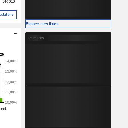
140 610
 BUBBLE,
Mexique).
cotations
Espace mes listes
Palmarès