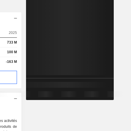
2025
733 M
100 M
-163 M
es activités
produits de