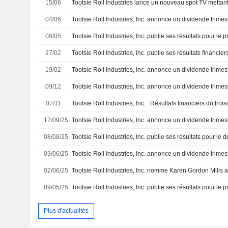
15/06
04/06
08/05
27/02
19/02
09/12
07/11
17/09/25
08/08/25
03/06/25
02/06/25
09/05/25
Plus d'actualités