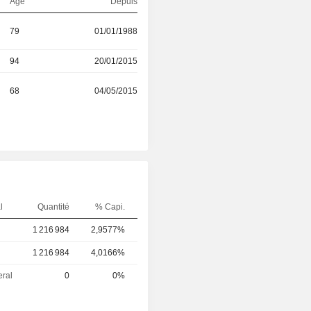
Age
Depuis
79
01/01/1988
94
20/01/2015
68
04/05/2015
l
Quantité
% Capi.
1 216 984
2,9577%
1 216 984
4,0166%
eral
0
0%