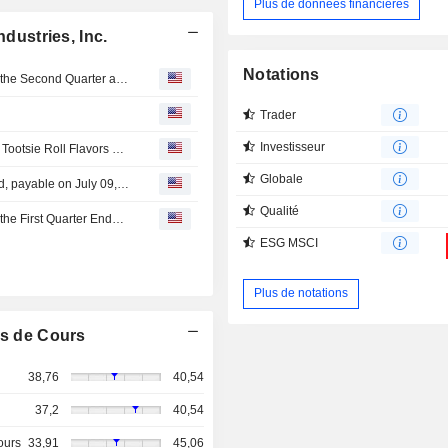
Plus de données financières
ndustries, Inc.
Notations
Tootsie Roll Industries, Inc. Reports Earnings Results for the Second Quarter and Six Months Ended June 30, 2026
Trader
Investisseur
Tootsie Roll Industries Debuts New TV Spot Showcasing Tootsie Roll Flavors With Color-Changing Chameleon Character
Globale
Tootsie Roll Industries, Inc. announces Quarterly dividend, payable on July 09, 2026
Qualité
Tootsie Roll Industries, Inc. Reports Earnings Results for the First Quarter Ended March 31, 2026
ESG MSCI
Plus de notations
s de Cours
38,76
40,54
37,2
40,54
ours
33,91
45,06