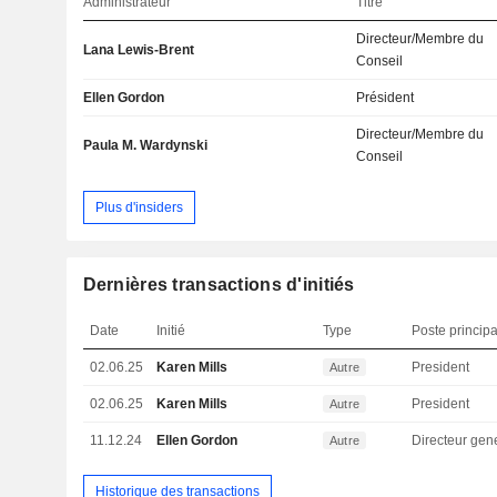
Administrateur
Titre
Directeur/Membre du
Lana Lewis-Brent
Conseil
Ellen Gordon
Président
Directeur/Membre du
Paula M. Wardynski
Conseil
Plus d'insiders
Dernières transactions d'initiés
Date
Initié
Type
Poste principa
02.06.25
Karen Mills
President
Autre
02.06.25
Karen Mills
President
Autre
11.12.24
Ellen Gordon
Directeur gen
Autre
Historique des transactions