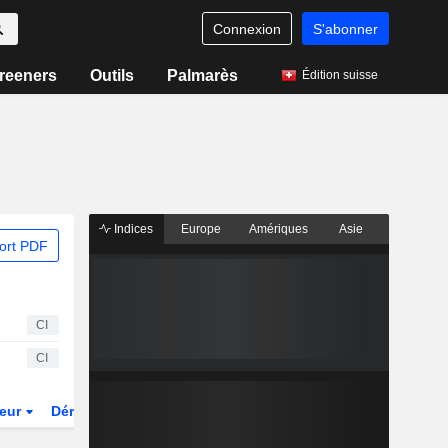
Connexion
S'abonner
reeners
Outils
Palmarès
Édition suisse
Indices
Europe
Amériques
Asie
ort PDF
CI
CI
teur
Dérivés
Fonds et ETFs