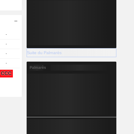
-
-
Suite du Palmarès
-
-
Palmarès
CCC