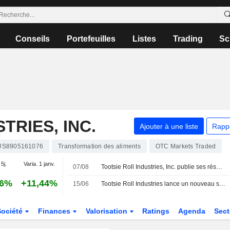
Conseils
Portefeuilles
Listes
Trading
Sc
TRIES, INC.
Ajouter à une liste
Rapp
US8905161076
Transformation des aliments
OTC Markets Traded
 5j.
Varia. 1 janv.
07/08
Tootsie Roll Industries, Inc. publie ses résultats pour le deuxième trimestre et le premier semestre clos le 30 juin 2026
56%
+11,44%
15/06
Tootsie Roll Industries lance un nouveau spot TV mettant en scène ses différentes saveurs avec un caméléon changeant de couleur
Société
Finances
Valorisation
Ratings
Agenda
Sec