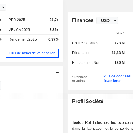
x
PER 2025
26,7x
Finances
x
VE / CA 2025
3,35x
2024
%
Rendement 2025
0,97%
Chiffre d'affaires
723 M
Résultat net
86,83 M
Plus de ratios de valorisation
Endettement Net
-180 M
Plus de données
* Données
estimées
financières
Profil Société
Tootsie Roll Industries, Inc. exerce s
dans la fabrication et la vente de 