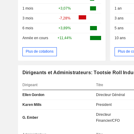
1 mois
+3,07%
1 an
3 mois
-7,28%
3 ans
6 mois
+3,89%
5 ans
Année en cours
+11,44%
10 ans
Plus de cotations
Plus de c
Dirigeants et Administrateurs: Tootsie Roll Indus
Dirigeant
Titre
Ellen Gordon
Directeur Général
Karen Mills
President
Directeur
G. Ember
Financier/CFO