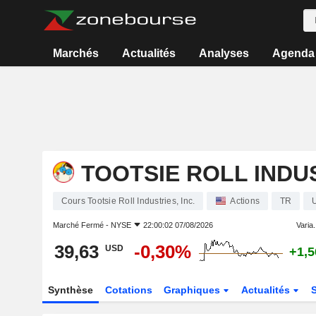
Marchés
Actualités
Analyses
Agenda
TOOTSIE ROLL INDUS
Cours Tootsie Roll Industries, Inc.
Actions
TR
Marché Fermé -
NYSE
22:00:02 07/08/2026
Varia.
39,63
-0,30%
USD
+1,
Synthèse
Cotations
Graphiques
Actualités