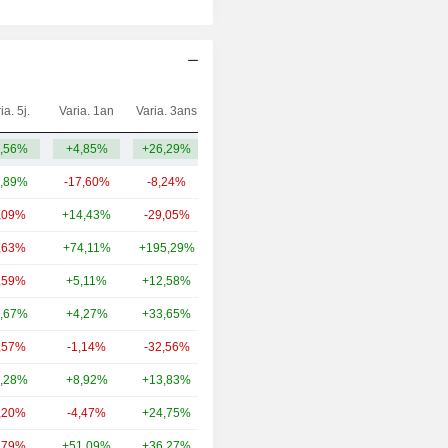
ia. 5j.
Varia. 1an
Varia. 3ans
Capi.($)
,56%
+4,85%
+26,29%
2,95 Md
,89%
-17,60%
-8,24%
27,37 Md
,09%
+14,43%
-29,05%
7,64 Md
,63%
+74,11%
+195,29%
1,66 Md
,59%
+5,11%
+12,58%
1,37 Md
,67%
+4,27%
+33,65%
817 M
,57%
-1,14%
-32,56%
416 M
,28%
+8,92%
+13,83%
246 M
,20%
-4,47%
+24,75%
191 M
,79%
+51,09%
+36,27%
188 M