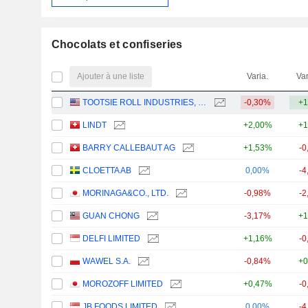
Chocolats et confiseries
Ajouter à une liste
Varia.
Var
TOOTSIE ROLL INDUSTRIES, INC.
-0,30%
+1
LINDT
+2,00%
+1
BARRY CALLEBAUT AG
+1,53%
-0
CLOETTA AB
0,00%
-4
MORINAGA&CO., LTD.
-0,98%
-2
GUAN CHONG
-3,17%
+1
DELFI LIMITED
+1,16%
-0
WAWEL S.A.
-0,84%
+0
MOROZOFF LIMITED
+0,47%
-0
JB FOODS LIMITED
0,00%
-4