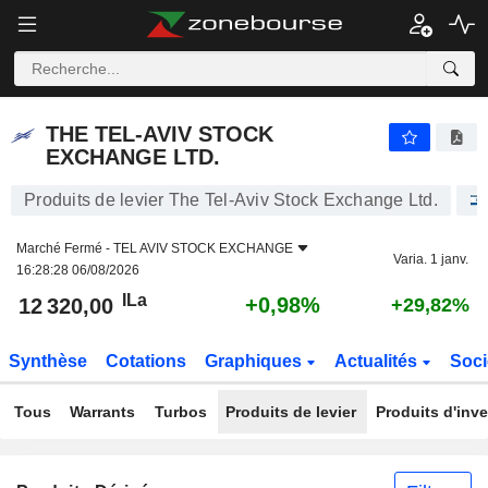
THE TEL-AVIV STOCK EXCHANGE LTD.
12 320,00
ILa
+0,98%
THE TEL-AVIV STOCK
EXCHANGE LTD.
Produits de levier The Tel-Aviv Stock Exchange Ltd.
Marché Fermé -
TEL AVIV STOCK EXCHANGE
Varia. 1 janv.
16:28:28 06/08/2026
ILa
+0,98%
12 320,00
+29,82%
Synthèse
Cotations
Graphiques
Actualités
Soci
Tous
Warrants
Turbos
Produits de levier
Produits d'inv