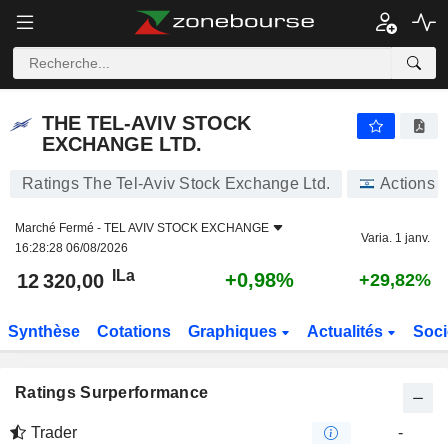
THE TEL-AVIV STOCK EXCHANGE LTD.
12 320,00
ILa
+0,98%
THE TEL-AVIV STOCK
EXCHANGE LTD.
Ratings The Tel-Aviv Stock Exchange Ltd.
Actions
Marché Fermé -
TEL AVIV STOCK EXCHANGE
Varia. 1 janv.
16:28:28 06/08/2026
ILa
+0,98%
12 320,00
+29,82%
Synthèse
Cotations
Graphiques
Actualités
Soci
Ratings Surperformance
Trader
-