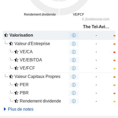
The Tel-Aviv Stock Exchange Ltd.
Valorisation
-
Valeur d'Entreprise
-
VE/CA
-
VE/EBITDA
-
VE/FCF
-
Valeur Capitaux Propres
-
PER
-
PBR
-
Rendement dividende
-
Plus de notes