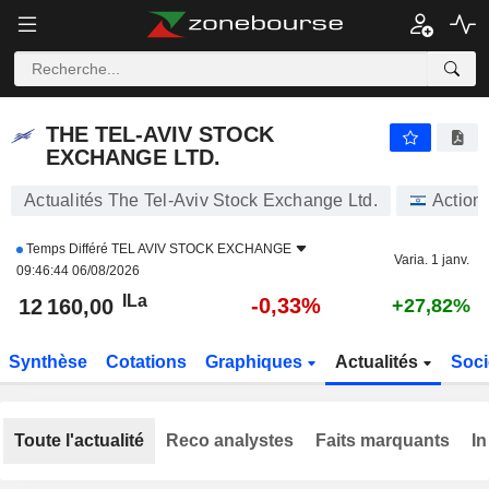
THE TEL-AVIV STOCK EXCHANGE LTD.
12 160,00
ILa
-0,33%
THE TEL-AVIV STOCK
EXCHANGE LTD.
Actualités The Tel-Aviv Stock Exchange Ltd.
Action
Temps Différé
TEL AVIV STOCK EXCHANGE
Varia. 1 janv.
09:46:44 06/08/2026
ILa
-0,33%
12 160,00
+27,82%
Synthèse
Cotations
Graphiques
Actualités
Soci
Toute l'actualité
Reco analystes
Faits marquants
In