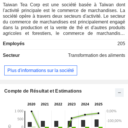
Taiwan Tea Corp est une société basée à Taïwan dont
l'activité principale est le commerce de marchandises. La
société opère à travers deux secteurs d'activité. Le secteur
du commerce de marchandises est principalement engagé
dans la production et la vente de thé et d'autres produits
agricoles et forestiers, le commerce de marchandises
importées, y compris les produits alimentaires et vinicoles, et
Employés
205
le tourisme de loisir. Le segment des actifs est
principalement engagé dans la gestion des actifs fonciers,
Secteur
Transformation des aliments
tels que les inspections sur les conditions actuelles
d'abaissement, la location de terrains et de maisons et les
échanges de contrats. Lorsque quelqu'un souhaite souscrire
Plus d'informations sur la société
à un terrain, la société s'occupe des opérations pertinentes
de location de terrain.
Compte de Résultat et Estimations