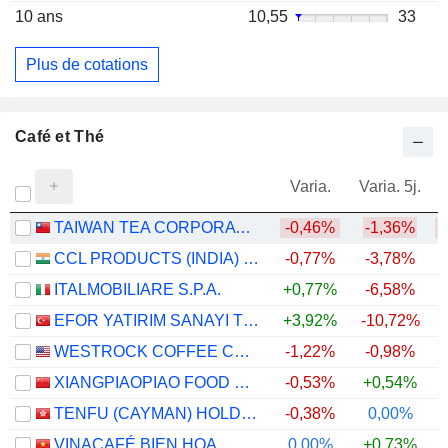
10 ans
10,55
33
Plus de cotations
Café et Thé
Varia.
Varia. 5j.
TAIWAN TEA CORPORATION
-0,46%
-1,36%
CCL PRODUCTS (INDIA) LIMITED
-0,77%
-3,78%
+
ITALMOBILIARE S.P.A.
+0,77%
-6,58%
EFOR YATIRIM SANAYI TICARET ANONIM SIRKETI
+3,92%
-10,72%
WESTROCK COFFEE COMPANY
-1,22%
-0,98%
+
XIANGPIAOPIAO FOOD CO.,LTD
-0,53%
+0,54%
TENFU (CAYMAN) HOLDINGS COMPANY LIMITED
-0,38%
0,00%
VINACAFÉ BIEN HOA
0,00%
+0,73%