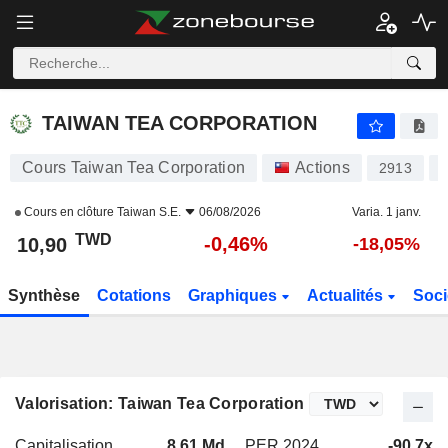
TAIWAN TEA CORPORATION
10,90
NT$
-0,46%
TAIWAN TEA CORPORATION
Cours Taiwan Tea Corporation
Actions
2913
Cours en clôture
Taiwan S.E.
06/08/2026
Varia. 1 janv.
TWD
-0,46%
10,90
-18,05%
Synthèse
Cotations
Graphiques
Actualités
Soci
Valorisation: Taiwan Tea Corporation
Capitalisation
8,61 Md
PER 2024
-90,7x