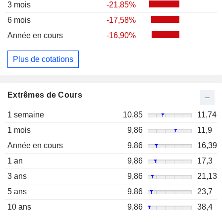
3 mois
-21,85%
6 mois
-17,58%
Année en cours
-16,90%
Plus de cotations
Extrêmes de Cours
1 semaine
10,85
11,74
1 mois
9,86
11,9
Année en cours
9,86
16,39
1 an
9,86
17,3
3 ans
9,86
21,13
5 ans
9,86
23,7
10 ans
9,86
38,4