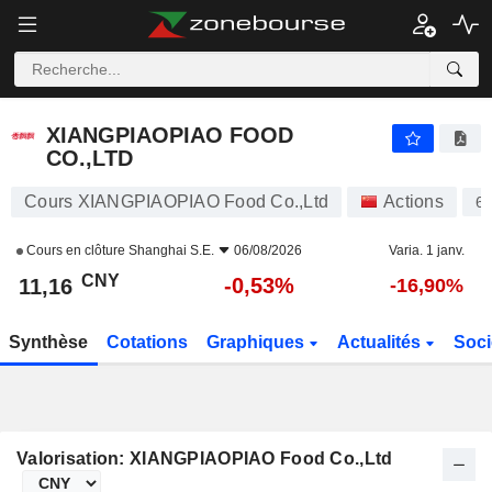
XIANGPIAOPIAO FOOD CO.,LTD
11,16
¥
-0,53%
XIANGPIAOPIAO FOOD
CO.,LTD
Cours XIANGPIAOPIAO Food Co.,Ltd
Actions
6
Cours en clôture
Shanghai S.E.
06/08/2026
Varia. 1 janv.
CNY
-0,53%
11,16
-16,90%
Synthèse
Cotations
Graphiques
Actualités
Soci
Valorisation: XIANGPIAOPIAO Food Co.,Ltd