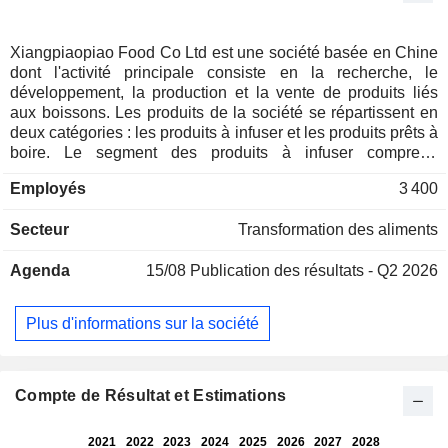
Xiangpiaopiao Food Co Ltd est une société basée en Chine
dont l'activité principale consiste en la recherche, le
développement, la production et la vente de produits liés
aux boissons. Les produits de la société se répartissent en
deux catégories : les produits à infuser et les produits prêts à
boire. Le segment des produits à infuser comprend
principalement la série classique Xiangpiaopiao, la série «
Employés
3 400
Good Raw Material », le thé au lait à l'avoine Ruxian, le latte
à l'avoine Xiankazhuyi et d'autres produits. Le segment des
Secteur
Transformation des aliments
boissons prêtes à boire comprend principalement le thé en
jus en gobelet Meco, les boissons au thé de style
Agenda
15/08
Publication des résultats - Q2 2026
hongkongais Lanfangyuan, le thé au lait prêt à boire
Xiangpiaopiao et d'autres produits. La société exerce
principalement ses activités sur les marchés nationaux et
Plus d'informations sur la société
internationaux.
Compte de Résultat et Estimations