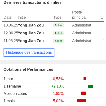
Dernières transactions d'initiés
Poste
Date
Initié
Type
principal
Qua
13.06.25
Yong Jian Zou
Administrateur
5
Achat
12.06.25
Yong Jian Zou
Administrateur
5
Achat
11.06.25
Yong Jian Zou
Administrateur
7
Achat
Historique des transactions
Cotations et Performances
1 jour
-0,53%
1 semaine
+2,10%
Mois en cours
-1,85%
1 mois
-5,02%