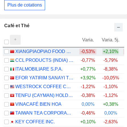
Plus de cotations
Café et Thé
Varia.
Varia. 5j.
XIANGPIAOPIAO FOOD CO.,LTD
-0,53%
+2,10%
CCL PRODUCTS (INDIA) LIMITED
-0,77%
-5,79%
+
ITALMOBILIARE S.P.A.
+0,77%
-8,38%
EFOR YATIRIM SANAYI TICARET ANONIM SIRKETI
+3,92%
-10,05%
WESTROCK COFFEE COMPANY
-1,22%
-1,10%
+
TENFU (CAYMAN) HOLDINGS COMPANY LIMITED
-0,38%
-1,12%
VINACAFÉ BIEN HOA
0,00%
+0,38%
TAIWAN TEA CORPORATION
-0,46%
0,00%
KEY COFFEE INC.
+0,10%
-2,63%