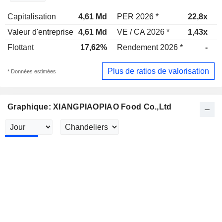
Capitalisation
4,61 Md
PER 2026 *
22,8x
P
Valeur d'entreprise
4,61 Md
VE / CA 2026 *
1,43x
V
Flottant
17,62%
Rendement 2026 *
-
R
Plus de ratios de valorisation
* Données estimées
Graphique: XIANGPIAOPIAO Food Co.,Ltd